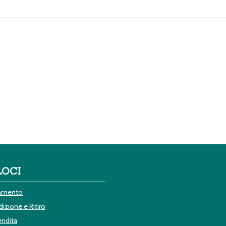
LOCI
gamento
izione e Ritiro
endita