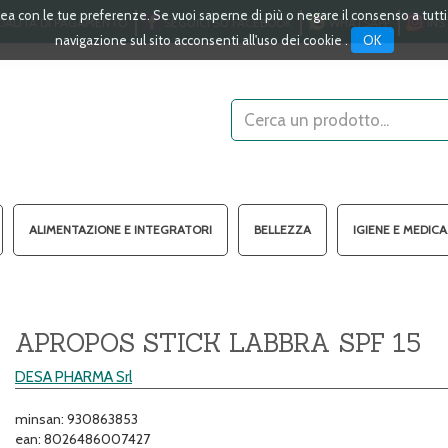
linea con le tue preferenze. Se vuoi saperne di più o negare il consenso a tutt
ALITÀ DI PAGAMENTO
SEGUICI SU FACEBOOK
WHATSAPP
INS
OK
navigazione sul sito acconsenti all'uso dei cookie .
Cerca
Prodotto
ALIMENTAZIONE E INTEGRATORI
BELLEZZA
IGIENE E MEDIC
APROPOS STICK LABBRA SPF 15
DESA PHARMA Srl
minsan: 930863853
ean: 8026486007427