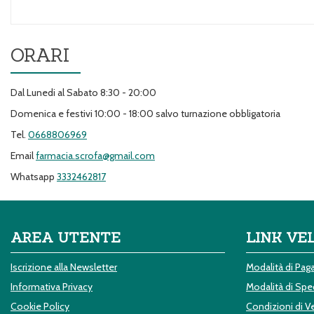
ORARI
Dal Lunedi al Sabato 8:30 - 20:00
Domenica e festivi 10:00 - 18:00 salvo turnazione obbligatoria
Tel.
0668806969
Email
farmacia.scrofa@gmail.com
Whatsapp
3332462817
AREA UTENTE
LINK VE
Iscrizione alla Newsletter
Modalità di Pa
Informativa Privacy
Modalità di Sped
Cookie Policy
Condizioni di V