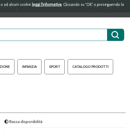
i o ad alcuni cookie
leggi l'informativa
. Cliccando su "OK" o proseguendo la
ARTICOLI
0
ACCEDI
REGISTRATI
WISHLIST
TAGRAM
INSERITI
Cerca 
AZIONE
INFANZIA
SPORT
CATALOGO PRODOTTI
Bassa disponibilità