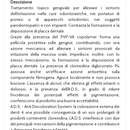
Descrizione
Trattamento topico gengivale per alleviare i sintomi
dell'irritazione nelle cure odontoiatriche, nei portatori di
protesi o di apparecchi ortodontici, nei soggetti
parodontopatici e con impianti. Contrasta la formazione e la
deposizione di placca dentale.
Grazie alla presenza del PVP-VA copolymer forma una
pellicola protettiva sulle gengive, contribuendo, con una
azione meccanica, ad alleviare i sintomi provocati da
irritazione della mucosa orale. Impedisce, inoltre, con lo
stesso meccanismo, la formazione e la deposizione di
placca dentale. La presenza di clorexidina digluconato 1%
assicura anche un'efficace azione antisettica sulla
componente filmogena. Agisce localmente e non provoca
bruciore. L'assenza di alcool, che elimina gli effetti irritanti o
dolorosi, e la presenza dell'A.D.S., in grado di ridurre
l'incidenza dei potenziali effetti di pigmentazione,
conferiscono al prodotto una buona accettabilità.
A.D.S. - Anti Discoloration System: la colorazione esterna dei
denti è una possibile conseguenza di un uso prolungati di
prodotti contenenti clorexidina. L'A.D.S. interferisce con due
dei principali meccanismi della pigmentazione e contribuisce
a diminuirne l'incidenza e l'entità.