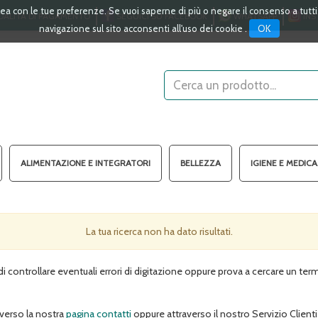
linea con le tue preferenze. Se vuoi saperne di più o negare il consenso a tutt
ALITÀ DI PAGAMENTO
SEGUICI SU FACEBOOK
WHATSAPP
INS
OK
navigazione sul sito acconsenti all'uso dei cookie .
Cerca
Prodotto
ALIMENTAZIONE E INTEGRATORI
BELLEZZA
IGIENE E MEDIC
La tua ricerca non ha dato risultati.
i controllare eventuali errori di digitazione oppure prova a cercare un ter
averso la nostra
pagina contatti
oppure attraverso il nostro Servizio Clienti