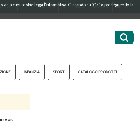
i o ad alcuni cookie
leggi l'informativa
. Cliccando su "OK" o proseguendo la
ARTICOLI
0
ACCEDI
REGISTRATI
WISHLIST
TAGRAM
INSERITI
Cerca 
AZIONE
INFANZIA
SPORT
CATALOGO PRODOTTI
mine più