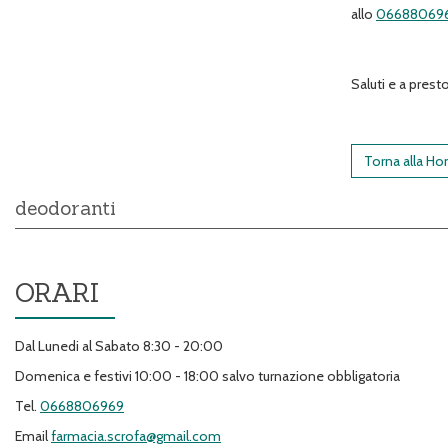
allo
06688069
Saluti e a pres
Torna alla H
deodoranti
ORARI
Dal Lunedi al Sabato 8:30 - 20:00
Domenica e festivi 10:00 - 18:00 salvo turnazione obbligatoria
Tel.
0668806969
Email
farmacia.scrofa@gmail.com