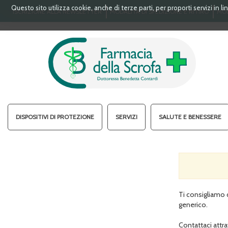
Passa
Questo sito utilizza cookie, anche di terze parti, per proporti servizi in 
ISCRIZIONE ALLA NEWSLETTER
MODALITÀ DI SPEDIZIONE E RITIRO
MOD
al
contenuto
principale
FARMACIA
DELLA
SCROFA
S.A.S.
DISPOSITIVI DI PROTEZIONE
SERVIZI
SALUTE E BENESSERE
Ti consigliamo d
generico.
Contattaci attr