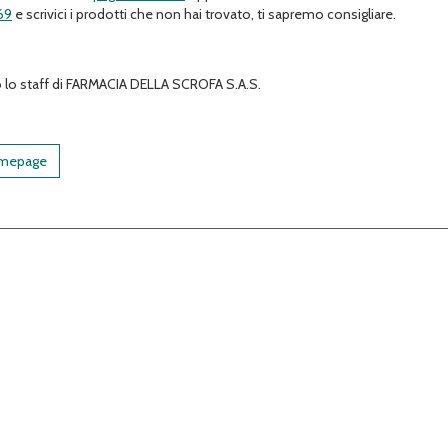
69
e scrivici i prodotti che non hai trovato, ti sapremo consigliare.
to lo staff di FARMACIA DELLA SCROFA S.A.S.
omepage