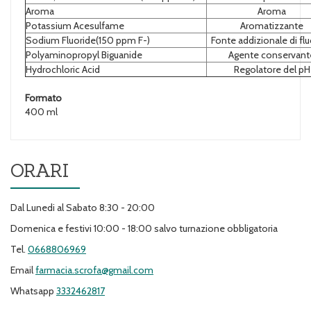
Aroma
Aroma
Potassium Acesulfame
Aromatizzante
Sodium Fluoride(150 ppm F-)
Fonte addizionale di fl
Polyaminopropyl Biguanide
Agente conservant
Hydrochloric Acid
Regolatore del pH
Formato
400 ml
ORARI
Dal Lunedi al Sabato 8:30 - 20:00
Domenica e festivi 10:00 - 18:00 salvo turnazione obbligatoria
Tel.
0668806969
Email
farmacia.scrofa@gmail.com
Whatsapp
3332462817