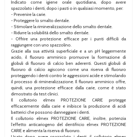
Indicato come igiene orale quotidiana, dopo avere
spazzolato i denti, dopo i pasti o in qualsiasi momento, per:
- Prevenire la carie.
- Proteggere lo smalto dentale.
- Stimolare la rimineralizzazione dello smalto dentale.
- Ridurre la solubilità dello smalto dentale.
- Offrire una protezione efficace per i punti difficili da
raggiungere con uno spazzolino.
Grazie alla sua attività superficiale e a un pH leggermente
acido, il fluoruro amminico promuove la formazione di
globuli di fluoruro di calcio ben aderenti. Questi globuli di
fluoruro di calcio agiscono come una riserva di fluoruro
proteggendo i denti contro le aggressioni acide e stimolando
il processo di rimineralizzazione. Il fluoruro amminico offre,
quindi, una protezione efficace dalla carie, come è stato
dimostrato da test clinici.
Il collutorio elmex PROTEZIONE CARIE protegge
efficacemente dalla carie e inibisce la produzione di acidi
batterici che possono danneggiare i denti.
Il collutorio elmex PROTEZIONE CARIE, inoltre, potenzia
l’effetto anticariogeno del dentifricio elmex PROTEZIONE
CARIE e alimenta la riserva di fluoruro.
Usato dopo avere spazzolato i denti, il collutorio elmex