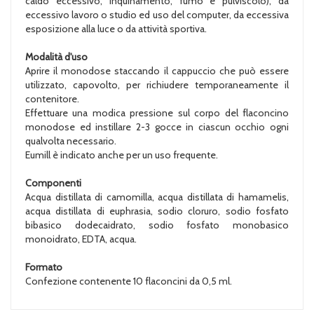
caldo eccessivo, inquinamento, fumo e pulviscolo), da
eccessivo lavoro o studio ed uso del computer, da eccessiva
esposizione alla luce o da attività sportiva.
Modalità d'uso
Aprire il monodose staccando il cappuccio che può essere
utilizzato, capovolto, per richiudere temporaneamente il
contenitore.
Effettuare una modica pressione sul corpo del flaconcino
monodose ed instillare 2-3 gocce in ciascun occhio ogni
qualvolta necessario.
Eumill è indicato anche per un uso frequente.
Componenti
Acqua distillata di camomilla, acqua distillata di hamamelis,
acqua distillata di euphrasia, sodio cloruro, sodio fosfato
bibasico dodecaidrato, sodio fosfato monobasico
monoidrato, EDTA, acqua.
Formato
Confezione contenente 10 flaconcini da 0,5 ml.