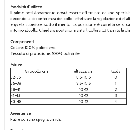
Modalità d'utilizzo
Il primo posizionamento dovrà essere effettuato da uno specialista q
secondo la circonferenza del collo, effettuare la regolazione dell’a
e quella superiore sotto il mento. La posizione è corretta se al 
intorno al collo. Chiudere posteriormente il Collare C3 tramite la ch
Componenti
Collare: 100% polietilene.
Tessuto di protezione: 100% polivinile.
Misure
Girocollo cm
altezza cm
taglia
32-35
8,5-10,5
0
35-38
8,5-10,5
1
38-41
10-12
2
41-43
10-12
3
43-48
10-12
4
Avvertenze
Pulire con una spugna umida.