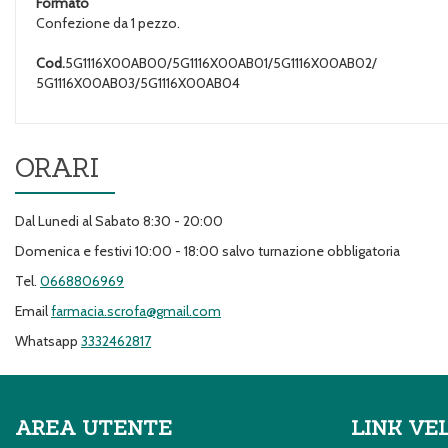
Formato
Confezione da 1 pezzo.
Cod.
5G1116X00AB00/5G1116X00AB01/5G1116X00AB02/
5G1116X00AB03/5G1116X00AB04
ORARI
Dal Lunedi al Sabato 8:30 - 20:00
Domenica e festivi 10:00 - 18:00 salvo turnazione obbligatoria
Tel.
0668806969
Email
farmacia.scrofa@gmail.com
Whatsapp
3332462817
AREA UTENTE
LINK VE