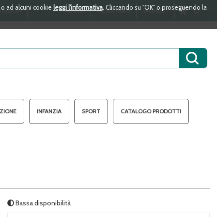
i o ad alcuni cookie
leggi l'informativa
. Cliccando su "OK" o proseguendo la
ARTICOLI
0
ACCEDI
REGISTRATI
WISHLIST
TAGRAM
INSERITI
Cerca 
AZIONE
INFANZIA
SPORT
CATALOGO PRODOTTI
3
Bassa disponibilità