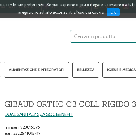
linea con le tue preferenze. Se vuoi saperne di più o negare il consenso a tutt
ALITÀ DI PAGAMENTO
SEGUICI SU FACEBOOK
WHATSAPP
INS
OK
navigazione sul sito acconsenti all'uso dei cookie .
Cerca
Prodotto
ALIMENTAZIONE E INTEGRATORI
BELLEZZA
IGIENE E MEDIC
GIBAUD ORTHO C3 COLL RIGIDO 
DUAL SANITALY SpA SOC.BENEFIT
minsan: 923815575
ean: 3322541015419