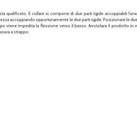
ualificato. Il collare si compone di due parti rigide accoppiabili l’una 
ltezza accoppiando opportunamente le due parti rigide. Posizionare le due p
capo viene impedita la flessione verso il basso. Arrotolare il prodotto 
iusura a strappo.