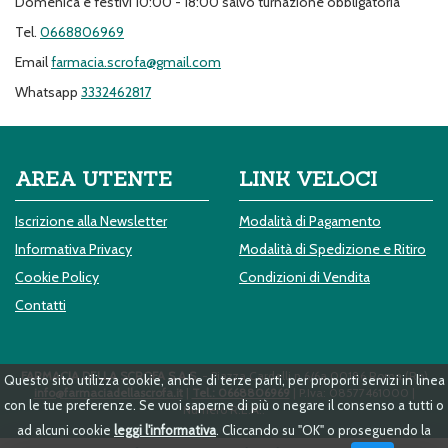
Domenica e festivi 10:00 - 18:00 salvo turnazione obbligatoria
Tel.
0668806969
Email
farmacia.scrofa@gmail.com
Whatsapp
3332462817
AREA UTENTE
LINK VELOCI
Iscrizione alla Newsletter
Modalità di Pagamento
Informativa Privacy
Modalità di Spedizione e Ritiro
Cookie Policy
Condizioni di Vendita
Contatti
FARMACIA DELLA SCROFA S.A.S.
- Piazza Cardelli n.6/6a 00186 Roma (Ro)
Questo sito utilizza cookie, anche di terze parti, per proporti servizi in linea
info@farmaciadellascrofa.it
|
Tel.: 0668806969
| P.Iva: 08577461000 |
con le tue preferenze. Se vuoi saperne di più o negare il consenso a tutti o
Numero R.E.A.:
ad alcuni cookie
leggi l'informativa
. Cliccando su "OK" o proseguendo la