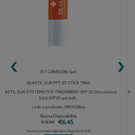
‹
›
IST.GANASSINI SpA
RILASTIL SUN PPT 50+ BEIGE NF
RILASTIL SUN SYSTEMDescrizione Crema compatta uniformante,
disponibile nelle ...
codice prodotto: 981964935
Buona Disponibilità
€16,50
€ 33,00
*Il prezzo più basso degli ultimo 30 giorni è € 33,00