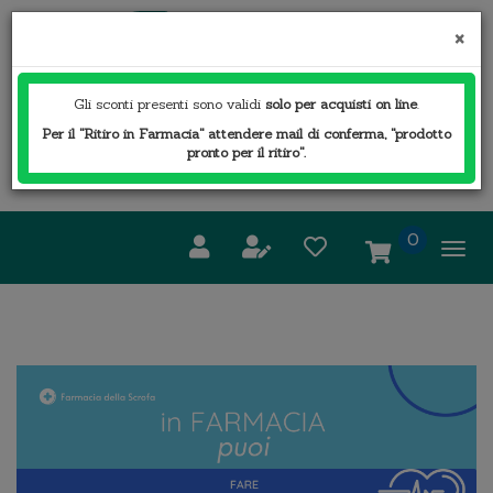
Passa
FARMACIA
al
×
DELLA
contenuto
SCROFA
principale
S.A.S.
Gli sconti presenti sono validi
solo per acquisti on line
.
Per il "Ritiro in Farmacia" attendere mail di conferma, "prodotto
Cerca
pronto per il ritiro".
Cerca 
Prodotto
prodotti
0
inseriti