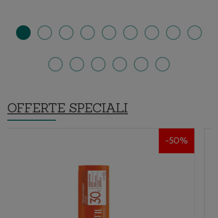
carrello
wishlist
2IN1
OFFERTE SPECIALI
50%