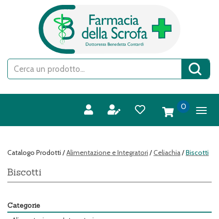
Passa
FARMACIA
al
DELLA
contenuto
SCROFA
principale
S.A.S.
Cerca
Cerca 
Prodotto
prodotti
0
inseriti
Catalogo Prodotti /
Alimentazione e Integratori
/
Celiachia
/
Biscotti
Biscotti
Categorie