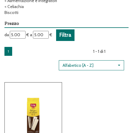
<
Alimentazione e Integratori
<
Celiachia
Biscotti
Prezzo
filtra
filtra
da
€
a
€
da
a
1 - 1 di 1
1
Alfabetico [A - Z]