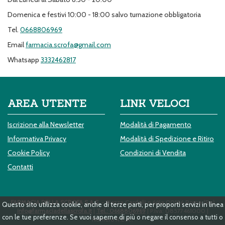
Domenica e festivi 10:00 - 18:00 salvo turnazione obbligatoria
Tel.
0668806969
Email
farmacia.scrofa@gmail.com
Whatsapp
3332462817
AREA UTENTE
LINK VELOCI
Iscrizione alla Newsletter
Modalità di Pagamento
Informativa Privacy
Modalità di Spedizione e Ritiro
Cookie Policy
Condizioni di Vendita
Contatti
FARMACIA DELLA SCROFA S.A.S.
- Piazza Cardelli n.6/6a 00186 Roma (Ro)
Questo sito utilizza cookie, anche di terze parti, per proporti servizi in linea
info@farmaciadellascrofa.it
|
Tel.: 0668806969
| P.Iva: 08577461000 |
con le tue preferenze. Se vuoi saperne di più o negare il consenso a tutti o
Numero R.E.A.: