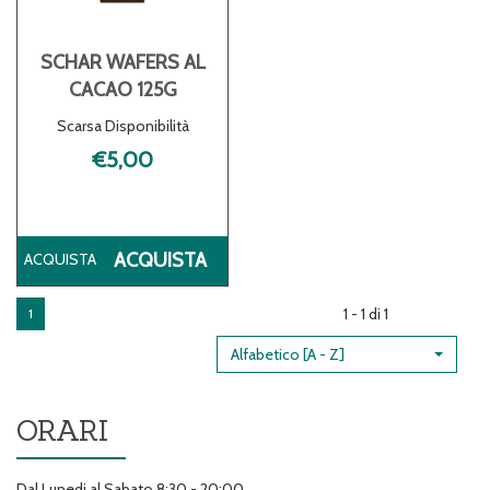
SCHAR WAFERS AL
CACAO 125G
Scarsa Disponibilità
€5,00
ACQUISTA SCHAR
ACQUISTA
WAFERS
AL
1 - 1 di 1
1
CACAO
125G AL
Alfabetico [A - Z]
CARRELLO
ORARI
Dal Lunedi al Sabato 8:30 - 20:00