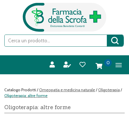
Passa
FARMACIA
al
DELLA
contenuto
SCROFA
principale
S.A.S.
Cerca
Cerca 
Prodotto
prodotti
0
inseriti
Catalogo Prodotti /
Omeopatia e medicina naturale
/
Oligoterapia
/
Oligoterapia: altre forme
Oligoterapia: altre forme