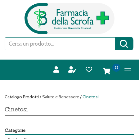
Passa
FARMACIA
al
DELLA
contenuto
SCROFA
principale
S.A.S.
Cerca
Cerca 
Prodotto
prodotti
0
inseriti
Catalogo Prodotti /
Salute e Benessere
/
Cinetosi
Cinetosi
Categorie