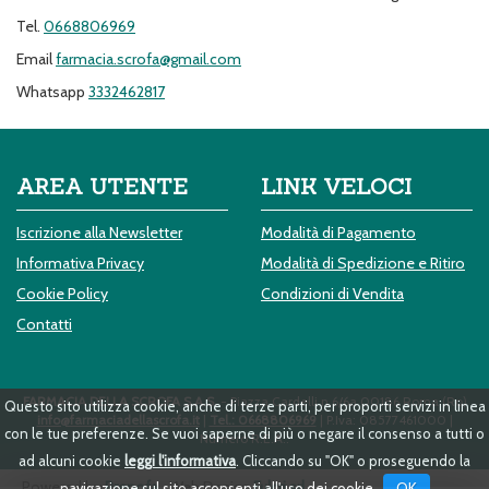
Tel.
0668806969
Email
farmacia.scrofa@gmail.com
Whatsapp
3332462817
AREA UTENTE
LINK VELOCI
Iscrizione alla Newsletter
Modalità di Pagamento
Informativa Privacy
Modalità di Spedizione e Ritiro
Cookie Policy
Condizioni di Vendita
Contatti
FARMACIA DELLA SCROFA S.A.S.
- Piazza Cardelli n.6/6a 00186 Roma (Ro)
Questo sito utilizza cookie, anche di terze parti, per proporti servizi in linea
info@farmaciadellascrofa.it
|
Tel.: 0668806969
| P.Iva: 08577461000 |
con le tue preferenze. Se vuoi saperne di più o negare il consenso a tutti o
Numero R.E.A.:
ad alcuni cookie
leggi l'informativa
. Cliccando su "OK" o proseguendo la
Powered by
Prenofa
Web Design
Fulcri srl
OK
navigazione sul sito acconsenti all'uso dei cookie .