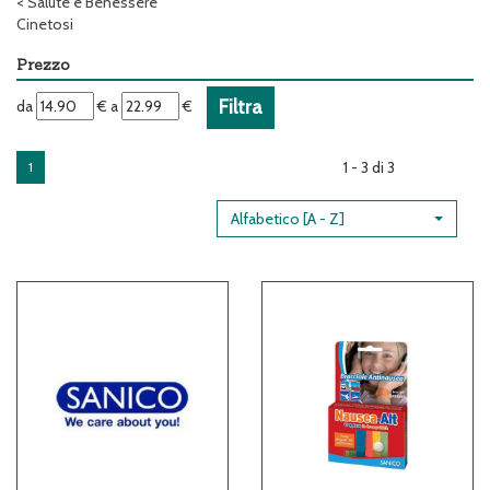
<
Salute e Benessere
Cinetosi
Prezzo
filtra
filtra
da
€
a
€
da
a
1 - 3 di 3
1
Alfabetico [A - Z]