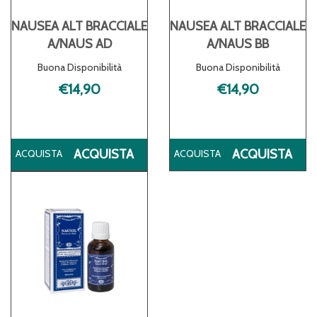
NAUSEA ALT BRACCIALE
NAUSEA ALT BRACCIALE
A/NAUS AD
A/NAUS BB
Buona Disponibilità
Buona Disponibilità
€14,90
€14,90
ACQUISTA NAUSEA
AC
ACQUISTA
ACQUISTA
ALT
ALT
BRACCIALE
BRA
A/NAUS
A/
AD AL
BB 
CARRELLO
CA