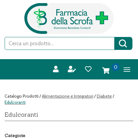
Passa
FARMACIA
al
DELLA
contenuto
SCROFA
principale
S.A.S.
Cerca
Cerca 
Prodotto
prodotti
0
inseriti
Catalogo Prodotti /
Alimentazione e Integratori
/
Diabete
/
Edulcoranti
Edulcoranti
Categorie