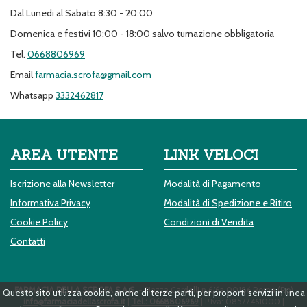
Dal Lunedi al Sabato 8:30 - 20:00
Domenica e festivi 10:00 - 18:00 salvo turnazione obbligatoria
Tel.
0668806969
Email
farmacia.scrofa@gmail.com
Whatsapp
3332462817
AREA UTENTE
LINK VELOCI
Iscrizione alla Newsletter
Modalità di Pagamento
Informativa Privacy
Modalità di Spedizione e Ritiro
Cookie Policy
Condizioni di Vendita
Contatti
FARMACIA DELLA SCROFA S.A.S.
- Piazza Cardelli n.6/6a 00186 Roma (Ro)
Questo sito utilizza cookie, anche di terze parti, per proporti servizi in linea
info@farmaciadellascrofa.it
|
Tel.: 0668806969
| P.Iva: 08577461000 |