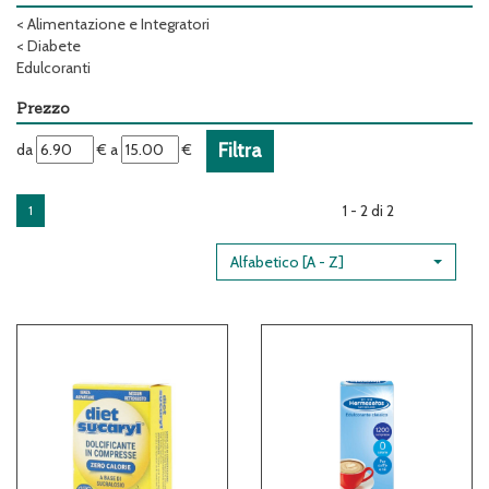
<
Alimentazione e Integratori
<
Diabete
Edulcoranti
Prezzo
filtra
filtra
da
€
a
€
da
a
1 - 2 di 2
1
Alfabetico [A - Z]