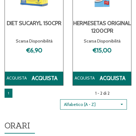
DIET SUCARYL 150CPR
HERMESETAS ORIGINAL
1200CPR
Scarsa Disponibilità
Scarsa Disponibilità
€6,90
€15,00
ACQUISTA DIET
AC
ACQUISTA
ACQUISTA
SUCARYL
ORI
150CPR AL
120
1 - 2 di 2
1
CARRELLO
CA
Alfabetico [A - Z]
ORARI