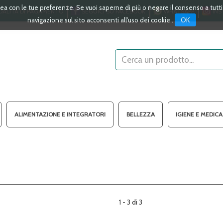
linea con le tue preferenze. Se vuoi saperne di più o negare il consenso a tutt
ALITÀ DI PAGAMENTO
SEGUICI SU FACEBOOK
WHATSAPP
INS
OK
navigazione sul sito acconsenti all'uso dei cookie .
Cerca
Prodotto
ALIMENTAZIONE E INTEGRATORI
BELLEZZA
IGIENE E MEDIC
1 - 3 di 3