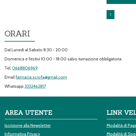
1
ORARI
Dal Lunedi al Sabato 8:30 - 20:00
Domenica e festivi 10:00 - 18:00 salvo turnazione obbligatoria
Tel.
0668806969
Email
farmacia.scrofa@gmail.com
Whatsapp
3332462817
AREA UTENTE
LINK VE
Iscrizione alla Newsletter
Modalità di Pa
Informativa Privacy
Modalità di Sped