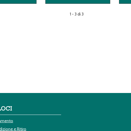
SERENA
MENOPAUSA
40CPR AL
30CPR AL
CARRELLO
CARRELLO
1 - 3 di 3
LOCI
gamento
izione e Ritiro