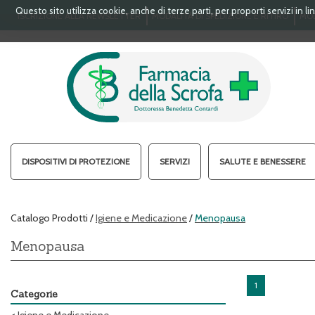
Passa
Questo sito utilizza cookie, anche di terze parti, per proporti servizi in 
ISCRIZIONE ALLA NEWSLETTER
MODALITÀ DI SPEDIZIONE E RITIRO
MOD
al
contenuto
principale
FARMACIA
DELLA
SCROFA
S.A.S.
DISPOSITIVI DI PROTEZIONE
SERVIZI
SALUTE E BENESSERE
Catalogo Prodotti /
Igiene e Medicazione
/
Menopausa
Menopausa
1
Categorie