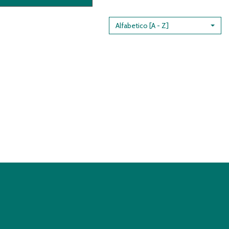
MENOPAUSA
FORTE30CPR AL
CARRELLO
Alfabetico [A - Z]