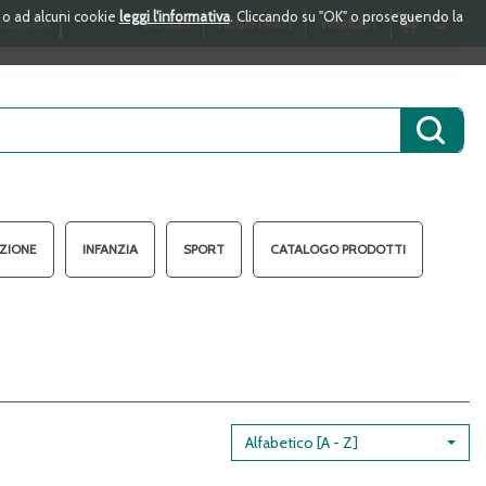
i o ad alcuni cookie
leggi l'informativa
. Cliccando su "OK" o proseguendo la
ARTICOLI
0
ACCEDI
REGISTRATI
WISHLIST
TAGRAM
INSERITI
Cerca 
AZIONE
INFANZIA
SPORT
CATALOGO PRODOTTI
Alfabetico [A - Z]