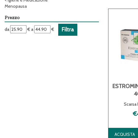
<
Igiene e Medicazione
Menopausa
Prezzo
filtra
filtra
da
€
a
€
da
a
ESTROMIN
4
Scarsa 
€