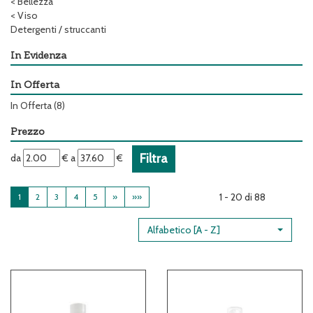
<
Bellezza
<
Viso
Detergenti / struccanti
In Evidenza
In Offerta
In Offerta
(8)
Prezzo
filtra
filtra
da
€
a
€
da
a
1 - 20 di 88
1
2
3
4
5
»
»»
Alfabetico [A - Z]