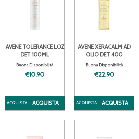
AVENE TOLERANCE LOZ
AVENE XERACALM AD
DET 100ML
OLIO DET 400
Buona Disponibilità
Buona Disponibilità
€10,90
€22,90
ACQUISTA AVENE
AC
ACQUISTA
ACQUISTA
TOLERANCE
XE
LOZ
AD
DET
OL
100ML AL
DE
CARRELLO
400