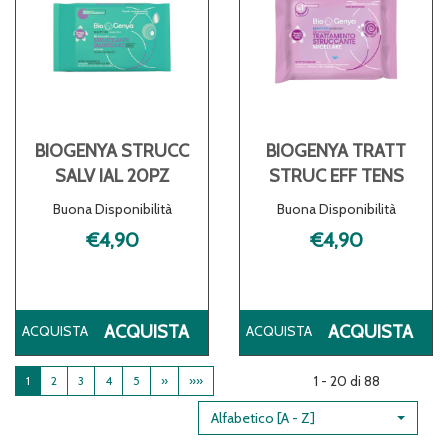
BIOGENYA STRUCC
BIOGENYA TRATT
SALV IAL 20PZ
STRUC EFF TENS
Buona Disponibilità
Buona Disponibilità
€4,90
€4,90
ACQUISTA BIOGENYA
AC
ACQUISTA
ACQUISTA
STRUCC
TR
SALV
ST
1 - 20 di 88
1
2
3
4
5
»
»»
IAL
EFF
20PZ AL
TEN
Alfabetico [A - Z]
CARRELLO
CA