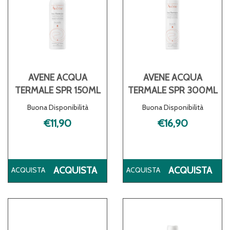
AVENE ACQUA
AVENE ACQUA
TERMALE SPR 150ML
TERMALE SPR 300ML
Buona Disponibilità
Buona Disponibilità
€11,90
€16,90
ACQUISTA AVENE
AC
ACQUISTA
ACQUISTA
ACQUA
AC
TERMALE
TE
SPR
SP
150ML AL
30
CARRELLO
CA