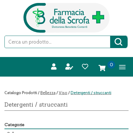
Passa
FARMACIA
al
DELLA
contenuto
SCROFA
principale
S.A.S.
Cerca
Cerca 
Prodotto
prodotti
0
inseriti
Catalogo Prodotti /
Bellezza
/
Viso
/
Detergenti / struccanti
Detergenti / struccanti
Categorie