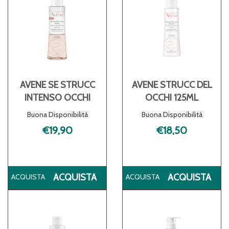
AVENE SE STRUCC
AVENE STRUCC DEL
INTENSO OCCHI
OCCHI 125ML
Buona Disponibilità
Buona Disponibilità
€19,90
€18,50
ACQUISTA AVENE
AC
ACQUISTA
ACQUISTA
SE
ST
STRUCC
DE
INTENSO
OC
OCCHI AL
125
CARRELLO
CA