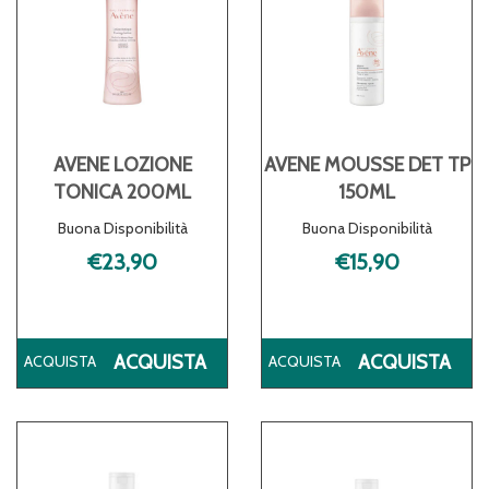
CARRELLO
AVENE LOZIONE
AVENE MOUSSE DET TP
TONICA 200ML
150ML
Buona Disponibilità
Buona Disponibilità
€23,90
€15,90
ACQUISTA AVENE
AC
ACQUISTA
ACQUISTA
LOZIONE
MO
TONICA
DE
200ML AL
TP
CARRELLO
150
CA