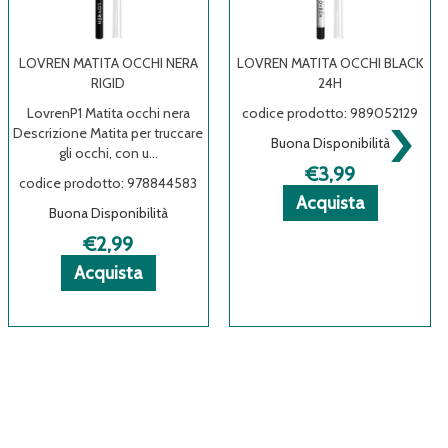
LOVREN MATITA OCCHI NERA
LOVREN MATITA OCCHI BLACK
RIGID
24H
›
LovrenP1 Matita occhi nera
codice prodotto: 989052129
L
escrizione Matita per truccare
D
Buona Disponibilità
gli occhi, con u...
€3,99
codice prodotto: 978844583
c
Acquista LOVR
Acquista LOVR
Informazioni
Acquista
Buona Disponibilità
MATITA
MATITA
su LOVREN
OCCHI
OCCHI
MATITA
€2,99
BLACK
BLACK
OCCHI
REN
REN
Acquista LOVREN
Acquista LOVREN
Informazioni
Acquista
24H al
24H alla
BLACK
MATITA
MATITA
su LOVREN
carrello
wishlist
24H
OCCHI
OCCHI
MATITA
NERA
NERA
OCCHI
RIGID al
RIGID alla
NERA
carrello
wishlist
RIGID