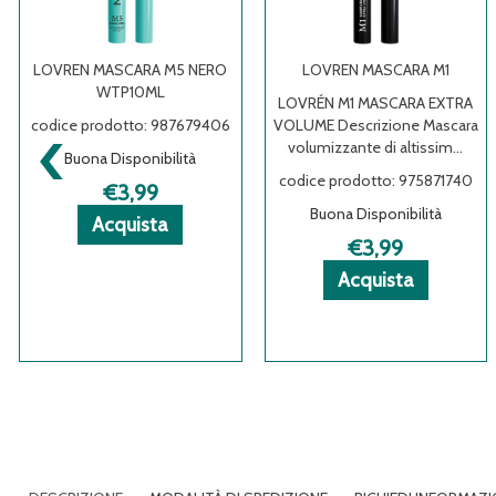
LOVREN MASCARA M5 NERO
LOVREN MASCARA M1
WTP10ML
LOVRÉN M1 MASCARA EXTRA
‹
codice prodotto: 987679406
VOLUME Descrizione Mascara
volumizzante di altissim...
Buona Disponibilità
codice prodotto: 975871740
€3,99
Buona Disponibilità
Acquista LOVREN
Acquista LOVREN
Informazioni
Acquista
MASCARA
MASCARA
su LOVREN
€3,99
M5
M5
MASCARA
Acquista LO
Acquista LO
Informazioni
Acquista
NERO
NERO
M5
MASCARA
MASCARA
su LOVREN
WTP10ML al
WTP10ML alla
NERO
M1 al
M1 alla
MASCARA
carrello
wishlist
WTP10ML
carrello
wishlist
M1