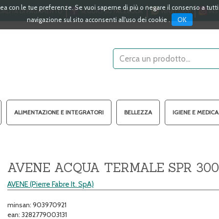
linea con le tue preferenze. Se vuoi saperne di più o negare il consenso a tutt
ALITÀ DI PAGAMENTO
SEGUICI SU FACEBOOK
WHATSAPP
INS
OK
navigazione sul sito acconsenti all'uso dei cookie .
Cerca
Prodotto
ALIMENTAZIONE E INTEGRATORI
BELLEZZA
IGIENE E MEDIC
AVENE ACQUA TERMALE SPR 30
AVENE (Pierre Fabre It. SpA)
minsan: 903970921
ean: 3282779003131