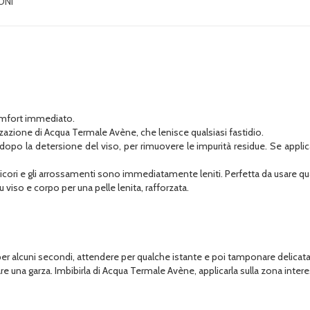
ONI
omfort immediato.
zazione di Acqua Termale Avène, che lenisce qualsiasi fastidio.
 la detersione del viso, per rimuovere le impurità residue. Se applicat
pizzicori e gli arrossamenti sono immediatamente leniti. Perfetta da usare q
viso e corpo per una pelle lenita, rafforzata.
per alcuni secondi, attendere per qualche istante e poi tamponare delicat
are una garza. Imbibirla di Acqua Termale Avène, applicarla sulla zona inte