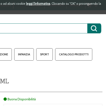
i o ad alcuni cookie
leggi l'informativa
. Cliccando su "OK" o proseguendo la
ARTICOLI
0
ACCEDI
REGISTRATI
WISHLIST
TAGRAM
INSERITI
Cerca 
AZIONE
INFANZIA
SPORT
CATALOGO PRODOTTI
0ML
Buona Disponibilità