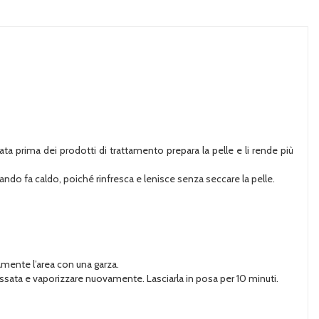
a prima dei prodotti di trattamento prepara la pelle e li rende più
uando fa caldo, poiché rinfresca e lenisce senza seccare la pelle.
amente l’area con una garza.
ressata e vaporizzare nuovamente. Lasciarla in posa per 10 minuti.