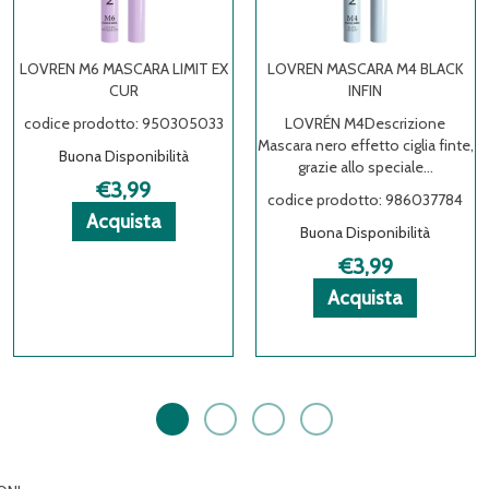
LOVREN M6 MASCARA LIMIT EX
LOVREN MASCARA M4 BLACK
CUR
INFIN
codice prodotto: 950305033
LOVRÉN M4Descrizione
Mascara nero effetto ciglia finte,
D
Buona Disponibilità
grazie allo speciale...
€3,99
codice prodotto: 986037784
Acquista LOVREN
Acquista LOVREN
Informazioni
Acquista
Buona Disponibilità
M6
M6
su LOVREN
MASCARA
MASCARA
M6
€3,99
VREN
VREN
LIMIT
LIMIT
MASCARA
Acquista LOV
Acquista LOV
Informazioni
Acquista
EX
EX
LIMIT
MASCARA
MASCARA
su LOVREN
CUR al
CUR alla
EX
M4
M4
MASCARA
carrello
wishlist
CUR
BLACK
BLACK
M4
INFIN al
INFIN alla
BLACK
carrello
wishlist
INFIN