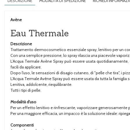
DESCRIZIONE
MODALITÀ DI SPEDIZIONE
RICHIEDI INFORMAZI
Avène
Eau Thermale
Descrizione
Trattamento dermocosmetico essenziale spray, lenitivo per un c
Con una semplice pressione, lo spray rilascia una piacevole vaporiz
L’Acqua Termale Avène Spray può essere usata quotidianamente, dopo
facili da applicare.
Dopo l'uso, le sensazioni di disagio cutaneo, di "pelle che tira", i 
L’Acqua Termale Avène Spray può essere usata da tutta la famiglia su 
Lenitiva, addolcente, riequilibrante.
Tutti i tipi di pelle.
Modalità d'uso
Per un effetto lenitivo e rinfrescante, vaporizzare generosamente 
Per una maggiore efficacia, un impacco è la soluzione ideale: ripieg
Componenti