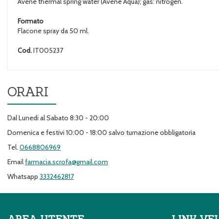
Avene thermal spring water (Avene Aqua); gas: nitrogen.
Formato
Flacone spray da 50 ml.
Cod.
IT005237
ORARI
Dal Lunedi al Sabato 8:30 - 20:00
Domenica e festivi 10:00 - 18:00 salvo turnazione obbligatoria
Tel.
0668806969
Email
farmacia.scrofa@gmail.com
Whatsapp
3332462817
AREA UTENTE
LINK VE