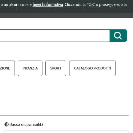
i o ad alcuni cookie
leggi l'informativa
. Cliccando su "OK" o proseguendo la
ARTICOLI
0
ACCEDI
REGISTRATI
WISHLIST
TAGRAM
INSERITI
Cerca 
AZIONE
INFANZIA
SPORT
CATALOGO PRODOTTI
Bassa disponibilità