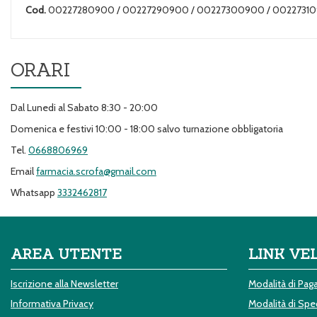
Cod.
00227280900 / 00227290900 / 00227300900 / 002273
ORARI
Dal Lunedi al Sabato 8:30 - 20:00
Domenica e festivi 10:00 - 18:00 salvo turnazione obbligatoria
Tel.
0668806969
Email
farmacia.scrofa@gmail.com
Whatsapp
3332462817
AREA UTENTE
LINK VE
Iscrizione alla Newsletter
Modalità di Pa
Informativa Privacy
Modalità di Sped