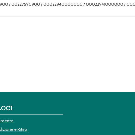
10900 / 00227590900 / 00022940000000 / 00022941000000 / 0
LOCI
gamento
izione e Ritiro