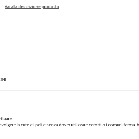
Vai alla descrizione prodotto
ONI
ttuare.
involgere la cute e i peli e senza dover utilizzare cerotti o i comuni ferma
.