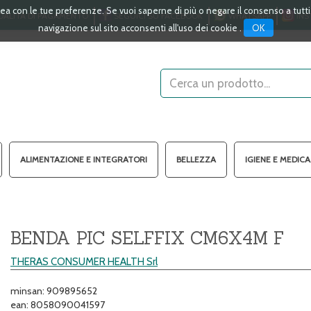
linea con le tue preferenze. Se vuoi saperne di più o negare il consenso a tutt
ALITÀ DI PAGAMENTO
SEGUICI SU FACEBOOK
WHATSAPP
INS
OK
navigazione sul sito acconsenti all'uso dei cookie .
Cerca
Prodotto
ALIMENTAZIONE E INTEGRATORI
BELLEZZA
IGIENE E MEDIC
BENDA PIC SELFFIX CM6X4M F
THERAS CONSUMER HEALTH Srl
minsan: 909895652
ean: 8058090041597