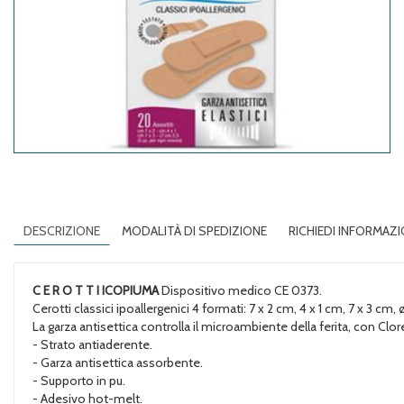
DESCRIZIONE
MODALITÀ DI SPEDIZIONE
RICHIEDI INFORMAZI
C E R O T T I ICOPIUMA
Dispositivo medico CE 0373.
Cerotti classici ipoallergenici 4 formati: 7 x 2 cm, 4 x 1 cm, 7 x 3 cm, 
La garza antisettica controlla il microambiente della ferita, con Clo
- Strato antiaderente.
- Garza antisettica assorbente.
- Supporto in pu.
- Adesivo hot-melt.