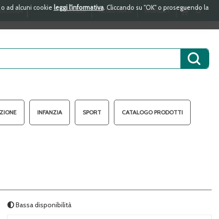
i o ad alcuni cookie
leggi l'informativa
. Cliccando su "OK" o proseguendo la
ARTICOLI
0
ACCEDI
REGISTRATI
WISHLIST
TAGRAM
INSERITI
Cerca 
AZIONE
INFANZIA
SPORT
CATALOGO PRODOTTI
Bassa disponibilità