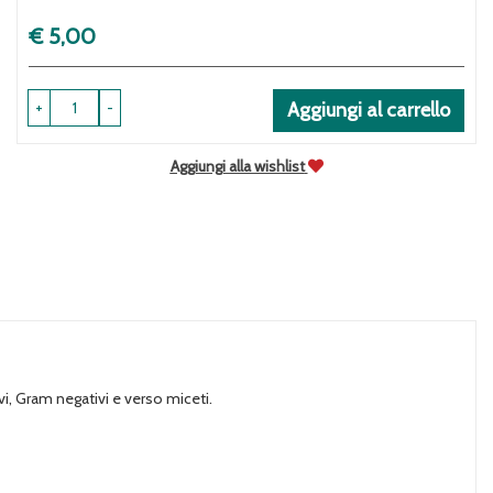
Prezzo
€ 5,00
+
-
Aggiungi al carrello
Aggiungi alla wishlist
vi, Gram negativi e verso miceti.