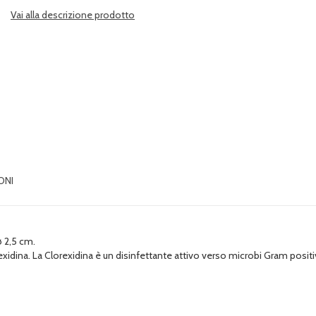
Vai alla descrizione prodotto
ONI
ø 2,5 cm.
rexidina. La Clorexidina è un disinfettante attivo verso microbi Gram positi