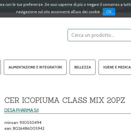
linea con le tue preferenze. Se vuoi saperne di più o negare il consenso a tutt
ALITÀ DI PAGAMENTO
SEGUICI SU FACEBOOK
WHATSAPP
INS
OK
navigazione sul sito acconsenti all'uso dei cookie .
Cerca
Prodotto
ALIMENTAZIONE E INTEGRATORI
BELLEZZA
IGIENE E MEDIC
CER ICOPIUMA CLASS MIX 20PZ
DESA PHARMA Srl
minsan: 930550494
ean: 8026486005942