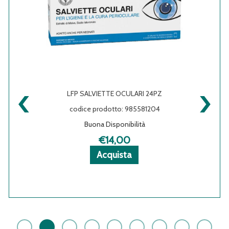
‹
›
LFP SALVIETTE OCULARI 24PZ
codice prodotto: 985581204
Buona Disponibilità
€14,00
Acquista LFP
Acquista LFP
Informazioni
Acquista
SALVIETTE
SALVIETTE
su LFP
OCULARI
OCULARI
SALVIETTE
24PZ al
24PZ alla
OCULARI
carrello
wishlist
24PZ