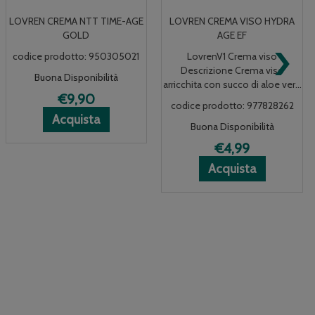
LOVREN CREMA VISO HYDRA
LOVREN LB1 LIPSTICK BOOST
›
AGE EF
NUDE
LovrenV1 Crema viso
codice prodotto: 989241157
Descrizione Crema viso
Buona Disponibilità
arricchita con succo di aloe ver...
€6,99
codice prodotto: 977828262
LOVREN
LOVREN
ni
Acquista L
Acquista L
Informazio
Acquista
Buona Disponibilità
N
LB1
LB1
su LOVREN
LIPSTICK
LIPSTICK
LB1
€4,99
BOOST
BOOST
LIPSTICK
Acquista LOVREN
Acquista LOVREN
Informazioni
Acquista
NUDE al
NUDE alla
BOOST
CREMA
CREMA
su LOVREN
carrello
wishlist
NUDE
VISO
VISO
CREMA
HYDRA
HYDRA
VISO
AGE
AGE
HYDRA
EF al
EF alla
AGE
carrello
wishlist
EF