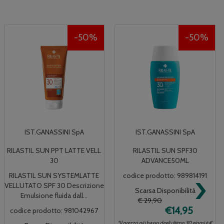
50%
50%
IST.GANASSINI SpA
IST.GANASSINI SpA
RILASTIL SUN SPF30
RILASTIL SUN SPF50 WATER
ADVANCE50ML
SUPER
›
codice prodotto: 989814191
RILASTIL SUN SYSTEM
SUPERFLUID SPF50Descrizione
Scarsa Disponibilità
Fluido solare viso. Protezion...
€ 29,90
€14,95
codice prodotto: 951331519
*Il prezzo più basso degli ultimo 30 giorni è €