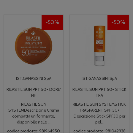
50%
50%
IST.GANASSINI SpA
IST.GANASSINI SpA
RILASTIL SUN PPT 50+ STICK
RILASTIL SUN PPT LATTE VELL
TRA
30
RILASTIL SUN SYSTEMSTICK
RILASTIL SUN SYSTEMLATTE
TRASPARENT SPF 50+
VELLUTATO SPF 30 Descrizione
Descrizione Stick SPF30 per
Emulsione fluida dall...
pel...
codice prodotto: 981042967
codice prodotto: 981042928