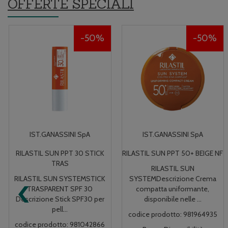
OFFERTE SPECIALI
50%
50%
IST.GANASSINI SpA
IST.GANASSINI SpA
RILASTIL SUN PPT 50+ BEIGE NF
RILASTIL SUN PPT 50+ DORE'
NF
RILASTIL SUN
‹
SYSTEMDescrizione Crema
RILASTIL SUN
compatta uniformante,
SYSTEMDescrizione Crema
disponibile nelle ...
compatta uniformante,
disponibile nelle ...
codice prodotto: 981964935
codice prodotto: 981964950