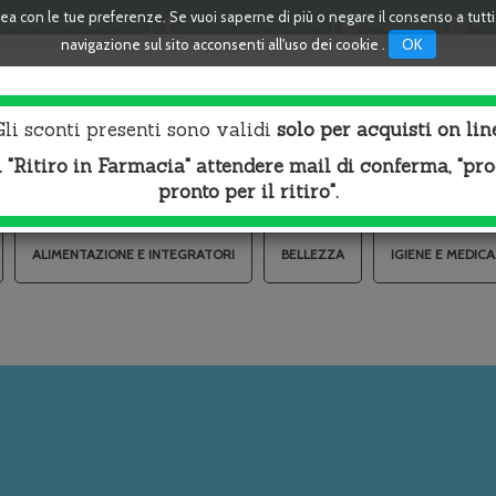
linea con le tue preferenze. Se vuoi saperne di più o negare il consenso a tutt
ALITÀ DI PAGAMENTO
SEGUICI SU FACEBOOK
WHATSAPP
INS
OK
navigazione sul sito acconsenti all'uso dei cookie .
Cerca
Gli sconti presenti sono validi
solo per acquisti on lin
Prodotto
l "Ritiro in Farmacia" attendere mail di conferma, "pr
pronto per il ritiro".
ALIMENTAZIONE E INTEGRATORI
BELLEZZA
IGIENE E MEDIC