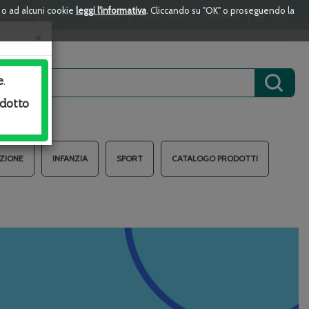
i o ad alcuni cookie
leggi l'informativa
. Cliccando su "OK" o proseguendo la
ARTICOLI
0
ACCEDI
REGISTRATI
WISHLIST
TAGRAM
INSERITI
×
e
.
Cerca 
odotto
AZIONE
INFANZIA
SPORT
CATALOGO PRODOTTI