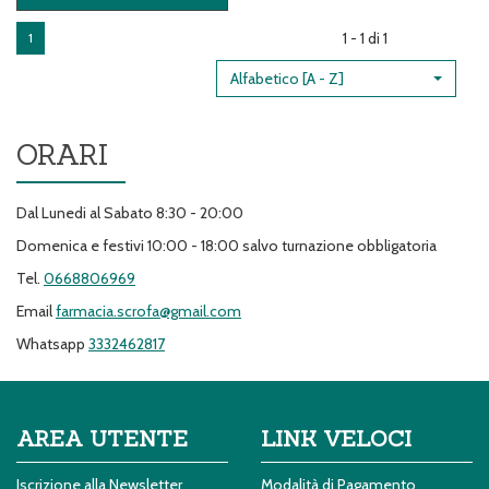
CARDIACO AL
CARRELLO
1 - 1 di 1
1
Alfabetico [A - Z]
ORARI
Dal Lunedi al Sabato 8:30 - 20:00
Domenica e festivi 10:00 - 18:00 salvo turnazione obbligatoria
Tel.
0668806969
Email
farmacia.scrofa@gmail.com
Whatsapp
3332462817
AREA UTENTE
LINK VELOCI
Iscrizione alla Newsletter
Modalità di Pagamento