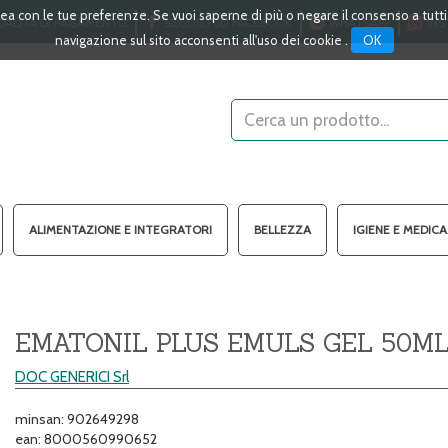
linea con le tue preferenze. Se vuoi saperne di più o negare il consenso a tutt
ALITÀ DI PAGAMENTO
SEGUICI SU FACEBOOK
WHATSAPP
INS
OK
navigazione sul sito acconsenti all'uso dei cookie .
Cerca
Prodotto
ALIMENTAZIONE E INTEGRATORI
BELLEZZA
IGIENE E MEDIC
EMATONIL PLUS EMULS GEL 50M
DOC GENERICI Srl
minsan: 902649298
ean: 8000560990652