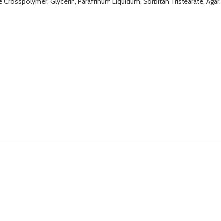
rosspolymer, Glycerin, Paraffinum Liquidum, Sorbitan Tristearate, Agar.