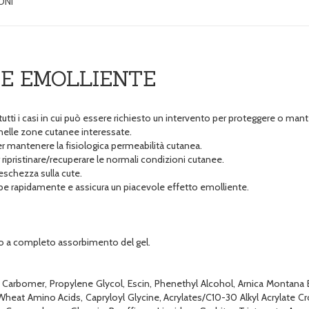
ONI
NE EMOLLIENTE
tutti i casi in cui può essere richiesto un intervento per proteggere o man
 nelle zone cutanee interessate.
er mantenere la fisiologica permeabilità cutanea.
 ripristinare/recuperare le normali condizioni cutanee.
eschezza sulla cute.
rbe rapidamente e assicura un piacevole effetto emolliente.
 fino a completo assorbimento del gel.
arbomer, Propylene Glycol, Escin, Phenethyl Alcohol, Arnica Montana Ex
Wheat Amino Acids, Capryloyl Glycine, Acrylates/C10-30 Alkyl Acrylate C