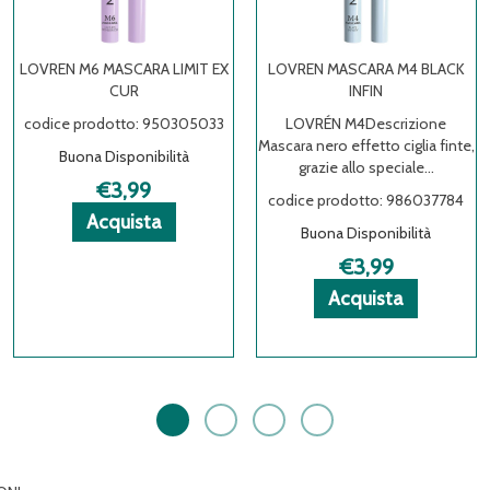
LOVREN M6 MASCARA LIMIT EX
LOVREN MASCARA M4 BLACK
CUR
INFIN
codice prodotto: 950305033
LOVRÉN M4Descrizione
Mascara nero effetto ciglia finte,
Buona Disponibilità
grazie allo speciale...
€3,99
codice prodotto: 986037784
LFP
LFP
oni
Acquista LOVREN
Acquista LOVREN
Informazioni
Acquista
Buona Disponibilità
M6
M6
su LOVREN
E
E
MASCARA
MASCARA
M6
€3,99
E
LIMIT
LIMIT
MASCARA
Acquista 
Acquista 
Informazio
Acquista
EX
EX
LIMIT
MASCARA
MASCARA
su LOVRE
CUR al
CUR alla
EX
M4
M4
MASCARA
carrello
wishlist
CUR
BLACK
BLACK
M4
INFIN al
INFIN alla
BLACK
carrello
wishlist
INFIN