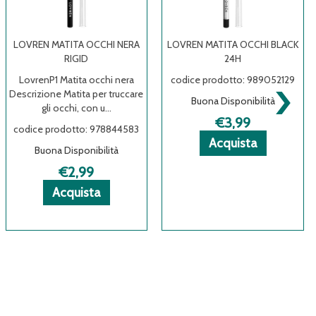
LOVREN MATITA OCCHI NERA
LOVREN MATITA OCCHI BLACK
RIGID
24H
›
LovrenP1 Matita occhi nera
codice prodotto: 989052129
Descrizione Matita per truccare
Buona Disponibilità
gli occhi, con u...
€3,99
codice prodotto: 978844583
Acquista L
Acquista L
Informazio
Acquista
Buona Disponibilità
MATITA
MATITA
su LOVREN
OCCHI
OCCHI
MATITA
€2,99
BLACK
BLACK
OCCHI
LOVREN
LOVREN
ni
Acquista LOVREN
Acquista LOVREN
Informazioni
Acquista
24H al
24H alla
BLACK
N
MATITA
MATITA
su LOVREN
carrello
wishlist
24H
OCCHI
OCCHI
MATITA
NERA
NERA
OCCHI
RIGID al
RIGID alla
NERA
carrello
wishlist
RIGID