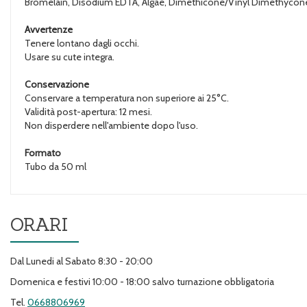
Bromelain, Disodium EDTA, Algae, Dimethicone/Vinyl Dimethycone C
Avvertenze
Tenere lontano dagli occhi.
Usare su cute integra.
Conservazione
Conservare a temperatura non superiore ai 25°C.
Validità post-apertura: 12 mesi.
Non disperdere nell'ambiente dopo l'uso.
Formato
Tubo da 50 ml
ORARI
Dal Lunedi al Sabato 8:30 - 20:00
Domenica e festivi 10:00 - 18:00 salvo turnazione obbligatoria
Tel.
0668806969