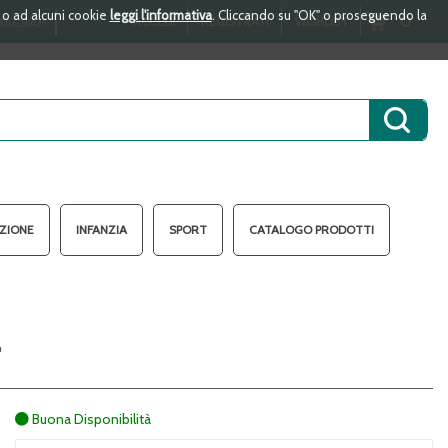
i o ad alcuni cookie
leggi l'informativa
. Cliccando su "OK" o proseguendo la
ARTICOLI
0
ACCEDI
REGISTRATI
WISHLIST
TAGRAM
INSERITI
Cerca 
AZIONE
INFANZIA
SPORT
CATALOGO PRODOTTI
L
Buona Disponibilità