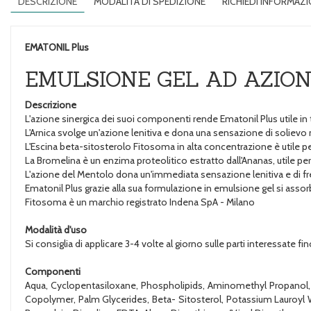
DESCRIZIONE
MODALITÀ DI SPEDIZIONE
RICHIEDI INFORMAZI
EMATONIL Plus
EMULSIONE GEL AD AZIO
Descrizione
L'azione sinergica dei suoi componenti rende Ematonil Plus utile in 
L'Arnica svolge un'azione lenitiva e dona una sensazione di solievo
L'Escina beta-sitosterolo Fitosoma in alta concentrazione è utile p
La Bromelina è un enzima proteolitico estratto dall'Ananas, utile per
L'azione del Mentolo dona un'immediata sensazione lenitiva e di fr
Ematonil Plus grazie alla sua formulazione in emulsione gel si asso
Fitosoma è un marchio registrato Indena SpA - Milano
Modalità d'uso
Si consiglia di applicare 3-4 volte al giorno sulle parti interessate
Componenti
Aqua, Cyclopentasiloxane, Phospholipids, Aminomethyl Propanol, C
Copolymer, Palm Glycerides, Beta- Sitosterol, Potassium Lauroyl 