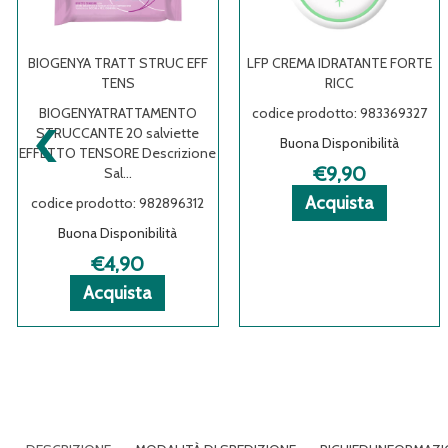
BIOGENYA TRATT STRUC EFF
LFP CREMA IDRATANTE FORTE
TENS
RICC
‹
BIOGENYATRATTAMENTO
codice prodotto: 983369327
STRUCCANTE 20 salviette
Buona Disponibilità
EFFETTO TENSORE Descrizione
€9,90
Sal...
Acquista 
Acquista 
Informazi
Acquista
codice prodotto: 982896312
CREMA
CREMA
su LFP
Buona Disponibilità
IDRATANT
IDRATANT
CREMA
 LOVREN
 LOVREN
ioni
FORTE
FORTE
IDRATANT
€4,90
A
A
EN
RICC al
RICC alla
FORTE
A
Acquista BIOGENYA
Acquista BIOGENYA
Informazioni
Acquista
carrello
wishlist
RICC
TRATT
TRATT
su BIOGENYA
STRUC
STRUC
TRATT
EFF
EFF
STRUC
TENS al
TENS alla
EFF
carrello
wishlist
TENS