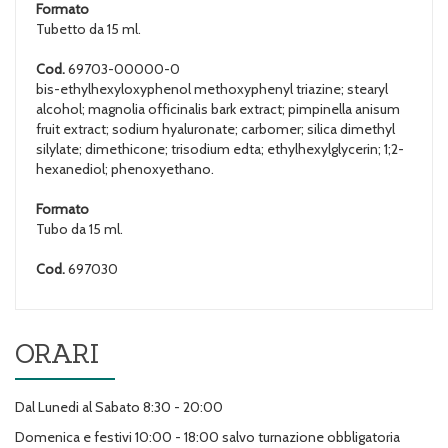
Formato
Tubetto da 15 ml.
Cod.
69703-00000-0
bis-ethylhexyloxyphenol methoxyphenyl triazine; stearyl
alcohol; magnolia officinalis bark extract; pimpinella anisum
fruit extract; sodium hyaluronate; carbomer; silica dimethyl
silylate; dimethicone; trisodium edta; ethylhexylglycerin; 1;2-
hexanediol; phenoxyethano.
Formato
Tubo da 15 ml.
Cod.
697030
ORARI
Dal Lunedi al Sabato 8:30 - 20:00
Domenica e festivi 10:00 - 18:00 salvo turnazione obbligatoria