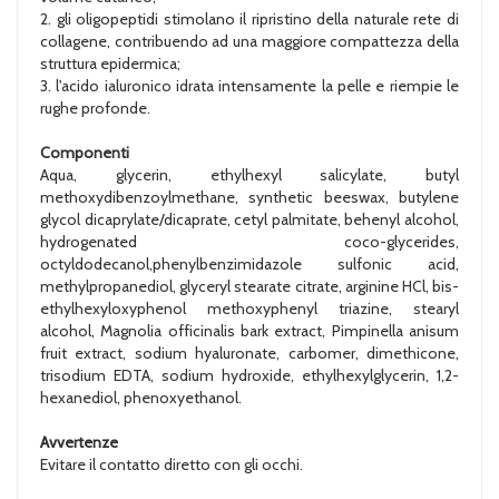
2. gli oligopeptidi stimolano il ripristino della naturale rete di
collagene, contribuendo ad una maggiore compattezza della
struttura epidermica;
3. l'acido ialuronico idrata intensamente la pelle e riempie le
rughe profonde.
Componenti
Aqua, glycerin, ethylhexyl salicylate, butyl
methoxydibenzoylmethane, synthetic beeswax, butylene
glycol dicaprylate/dicaprate, cetyl palmitate, behenyl alcohol,
hydrogenated coco-glycerides,
octyldodecanol,phenylbenzimidazole sulfonic acid,
methylpropanediol, glyceryl stearate citrate, arginine HCl, bis-
ethylhexyloxyphenol methoxyphenyl triazine, stearyl
alcohol, Magnolia officinalis bark extract, Pimpinella anisum
fruit extract, sodium hyaluronate, carbomer, dimethicone,
trisodium EDTA, sodium hydroxide, ethylhexylglycerin, 1,2-
hexanediol, phenoxyethanol.
Avvertenze
Evitare il contatto diretto con gli occhi.