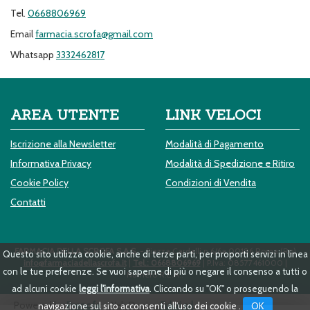
Tel.
0668806969
Email
farmacia.scrofa@gmail.com
Whatsapp
3332462817
AREA UTENTE
LINK VELOCI
Iscrizione alla Newsletter
Modalità di Pagamento
Informativa Privacy
Modalità di Spedizione e Ritiro
Cookie Policy
Condizioni di Vendita
Contatti
FARMACIA DELLA SCROFA S.A.S.
- Piazza Cardelli n.6/6a 00186 Roma (Ro)
Questo sito utilizza cookie, anche di terze parti, per proporti servizi in linea
info@farmaciadellascrofa.it
|
Tel.: 0668806969
| P.Iva: 08577461000 |
con le tue preferenze. Se vuoi saperne di più o negare il consenso a tutti o
Numero R.E.A.:
ad alcuni cookie
leggi l'informativa
. Cliccando su "OK" o proseguendo la
Powered by
Prenofa
Web Design
Fulcri srl
OK
navigazione sul sito acconsenti all'uso dei cookie .