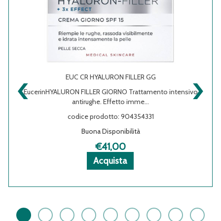
‹
›
EUC CR HYALURON FILLER GG
EucerinHYALURON FILLER GIORNO Trattamento intensivo
AMU
antirughe. Effetto imme...
codice prodotto: 904354331
Buona Disponibilità
€41,00
Acquista EUC
Acquista EUC
Informazioni
Acquista
CR
CR
su EUC
HYALURON
HYALURON
CR
FILLER
FILLER
HYALURON
GG al
GG alla
FILLER
carrello
wishlist
GG