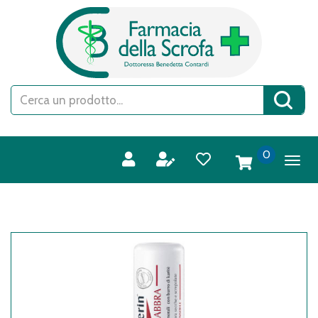
Passa
FARMACIA
al
DELLA
contenuto
SCROFA
principale
S.A.S.
Cerca
Cerca 
Prodotto
prodotti
0
inseriti