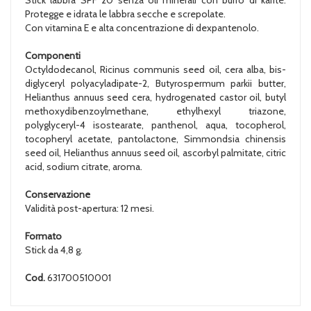
Protegge e idrata le labbra secche e screpolate.
Con vitamina E e alta concentrazione di dexpantenolo.
Componenti
Octyldodecanol, Ricinus communis seed oil, cera alba, bis-
diglyceryl polyacyladipate-2, Butyrospermum parkii butter,
Helianthus annuus seed cera, hydrogenated castor oil, butyl
methoxydibenzoylmethane, ethylhexyl triazone,
polyglyceryl-4 isostearate, panthenol, aqua, tocopherol,
tocopheryl acetate, pantolactone, Simmondsia chinensis
seed oil, Helianthus annuus seed oil, ascorbyl palmitate, citric
acid, sodium citrate, aroma.
Conservazione
Validità post-apertura: 12 mesi.
Formato
Stick da 4,8 g.
Cod.
631700510001