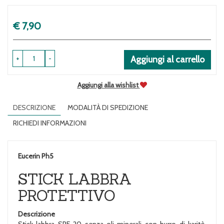
Prezzo
€ 7,90
+
-
Aggiungi al carrello
Aggiungi alla wishlist
DESCRIZIONE
MODALITÀ DI SPEDIZIONE
RICHIEDI INFORMAZIONI
Eucerin Ph5
STICK LABBRA
PROTETTIVO
Descrizione
Stick labbra SPF 20 senza oli minerali con burro di karitè.