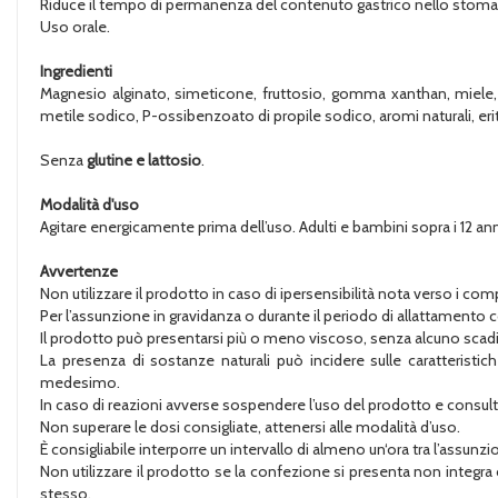
Riduce il tempo di permanenza del contenuto gastrico nello stoma
Uso orale.
Ingredienti
Magnesio alginato, simeticone, fruttosio, gomma xanthan, miele, D
metile sodico, P-ossibenzoato di propile sodico, aromi naturali, erit
Senza
glutine e lattosio
.
Modalità d'uso
Agitare energicamente prima dell’uso. Adulti e bambini sopra i 12 a
Avvertenze
Non utilizzare il prodotto in caso di ipersensibilità nota verso i co
Per l’assunzione in gravidanza o durante il periodo di allattamento 
Il prodotto può presentarsi più o meno viscoso, senza alcuno sca
La presenza di sostanze naturali può incidere sulle caratteristi
medesimo.
In caso di reazioni avverse sospendere l’uso del prodotto e consult
Non superare le dosi consigliate, attenersi alle modalità d’uso.
È consigliabile interporre un intervallo di almeno un‘ora tra l’assunzi
Non utilizzare il prodotto se la confezione si presenta non integ
stesso.