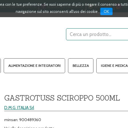
linea con le tue preferenze. Se vuoi saperne di più o negare il consenso a tutt
ALITÀ DI PAGAMENTO
SEGUICI SU FACEBOOK
WHATSAPP
INS
OK
navigazione sul sito acconsenti all'uso dei cookie .
Cerca
Prodotto
ALIMENTAZIONE E INTEGRATORI
BELLEZZA
IGIENE E MEDIC
GASTROTUSS SCIROPPO 500ML
D.M.G. ITALIA Srl
minsan: 900489360