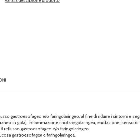
Vai alla descrizione prodotto
ONI
so gastroesofageo e/o faringolaringeo, al fine di ridurre i sintomi e segni
aneo in gola), infiammazione rinofaringolaringea, eruttazione, senso di 
a il reflusso gastroesofageo e/o faringolaringeo.
ucosa gastroesofagea e faringolaringea.