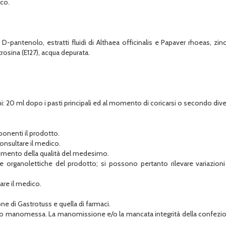
co.
-pantenolo, estratti fluidi di Althaea officinalis e Papaver rhoeas, z
rosina (E127), acqua depurata.
nni: 20 ml dopo i pasti principali ed al momento di coricarsi o secondo di
mponenti il prodotto.
consultare il medico.
dimento della qualità del medesimo.
che organolettiche del prodotto; si possono pertanto rilevare variazio
are il medico.
one di Gastrotuss e quella di farmaci.
ra o manomessa. La manomissione e/o la mancata integrità della confezi