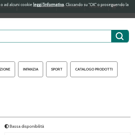
i o ad alcuni cookie
leggi l'informativa
. Cliccando su "OK" o proseguendo la
ARTICOLI
0
ACCEDI
REGISTRATI
WISHLIST
TAGRAM
INSERITI
Cerca 
AZIONE
INFANZIA
SPORT
CATALOGO PRODOTTI
Bassa disponibilità