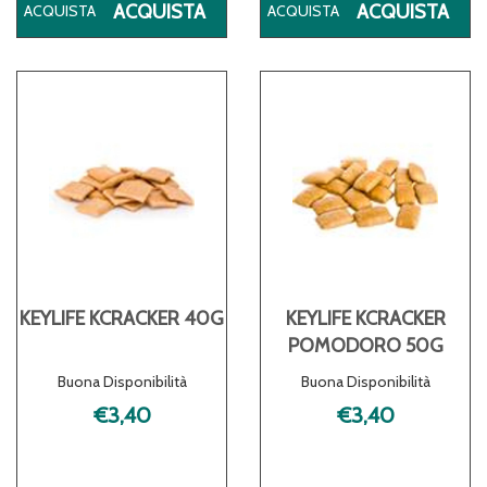
ACQUISTA KEYLIFE
ACQ
ACQUISTA
ACQUISTA
KCHOCOLATE
KC
35G AL
50G
CARRELLO
CA
KEYLIFE KCRACKER 40G
KEYLIFE KCRACKER
POMODORO 50G
Buona Disponibilità
Buona Disponibilità
€3,40
€3,40