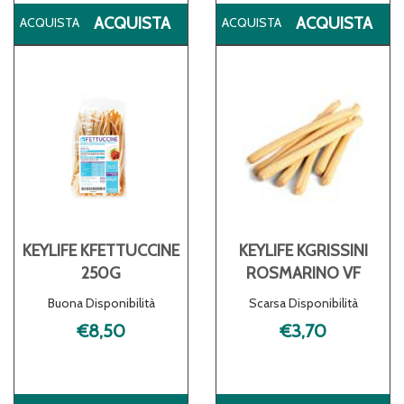
ACQUISTA KEYLIFE
ACQ
ACQUISTA
ACQUISTA
KCROISSANT
KE
SALATO
UO
50G AL
CA
CARRELLO
KEYLIFE KFETTUCCINE
KEYLIFE KGRISSINI
250G
ROSMARINO VF
Buona Disponibilità
Scarsa Disponibilità
€8,50
€3,70