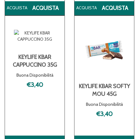
ACQUISTA KCRISP
ACQ
ACQUISTA
ACQUISTA
NOCCIOLA
DE
40G AL
UO
CARRELLO
CA
KEYLIFE KBAR
CAPPUCCINO 35G
Buona Disponibilità
€3,40
KEYLIFE KBAR SOFTY
MOU 45G
Buona Disponibilità
€3,40