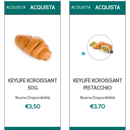
ACQUISTA KEYLIFE
ACQ
ACQUISTA
ACQUISTA
KCRACKER
KC
40G AL
PO
CARRELLO
50G
CA
KEYLIFE KCROISSANT
KEYLIFE KCROISSANT
50G
PISTACCHIO
Buona Disponibilità
Buona Disponibilità
€3,50
€3,70