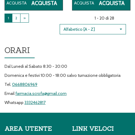
ACQUISTA KEYLIFE
ACQ
ACQUISTA
ACQUISTA
KPIADELLA
KP
2PZ
ARA
1 - 20 di 28
1
2
»
DA
45G
50G AL
CA
Alfabetico [A - Z]
CARRELLO
ORARI
Dal Lunedi al Sabato 8:30 - 20:00
Domenica e festivi 10:00 - 18:00 salvo turnazione obbligatoria
Tel.
0668806969
Email
farmacia.scrofa@gmail.com
Whatsapp
3332462817
AREA UTENTE
LINK VELOCI