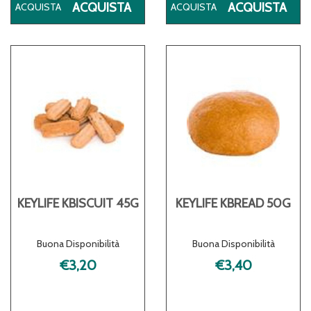
ACQUISTA KEYLIFE
ACQ
ACQUISTA
ACQUISTA
KBAR
KB
CAPPUCCINO
SO
35G AL
MO
CARRELLO
45G
CA
KEYLIFE KBISCUIT 45G
KEYLIFE KBREAD 50G
Buona Disponibilità
Buona Disponibilità
€3,20
€3,40