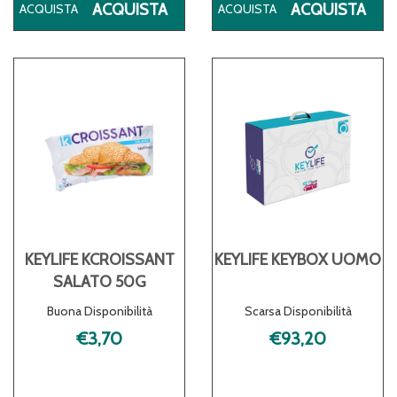
ACQUISTA KEYLIFE
ACQ
ACQUISTA
ACQUISTA
KCROISSANT
KC
50G AL
PIS
CARRELLO
CA
KEYLIFE KCROISSANT
KEYLIFE KEYBOX UOMO
SALATO 50G
Buona Disponibilità
Scarsa Disponibilità
€3,70
€93,20