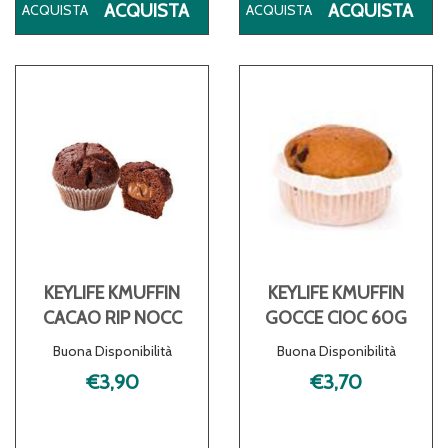
ACQUISTA KEYLIFE
ACQ
ACQUISTA
ACQUISTA
KFETTUCCINE
KGR
250G AL
RO
CARRELLO
VF 
CA
KEYLIFE KMUFFIN
KEYLIFE KMUFFIN
CACAO RIP NOCC
GOCCE CIOC 60G
Buona Disponibilità
Buona Disponibilità
€3,90
€3,70