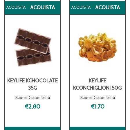
ACQUISTA KEYLIFE
ACQ
ACQUISTA
ACQUISTA
KBISCUIT
KB
45G AL
50G
CARRELLO
CA
KEYLIFE KCHOCOLATE
KEYLIFE
35G
KCONCHIGLIONI 50G
Buona Disponibilità
Buona Disponibilità
€2,80
€1,70