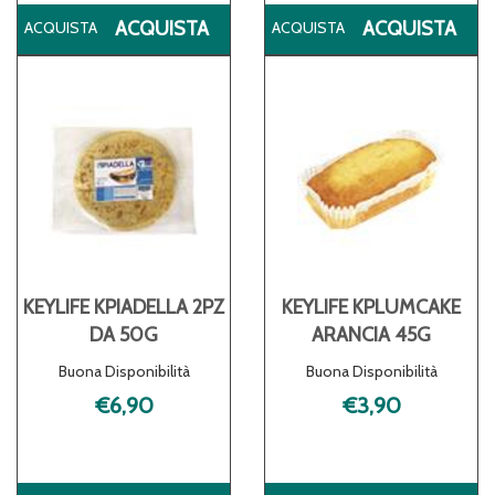
ACQUISTA KEYLIFE
ACQ
ACQUISTA
ACQUISTA
KMUFFIN
KM
CACAO
GO
RIP
CI
NOCC AL
60G
CARRELLO
CA
KEYLIFE KPIADELLA 2PZ
KEYLIFE KPLUMCAKE
DA 50G
ARANCIA 45G
Buona Disponibilità
Buona Disponibilità
€6,90
€3,90