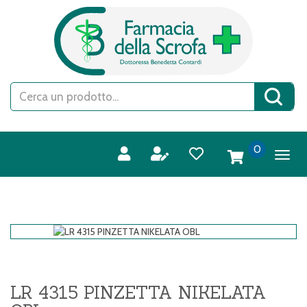
Passa
FARMACIA
al
DELLA
contenuto
SCROFA
principale
S.A.S.
Cerca
Cerca 
Prodotto
prodotti
0
inseriti
LR 4315 PINZETTA NIKELATA