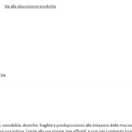
Vai alla descrizione prodotto
ONI
i, sensibilità, distrofie, fragilità e predisposizioni alle irritazioni delle muco
ucosa intima. Grazie alla sua azione “per affinità” e non per contrasto (come