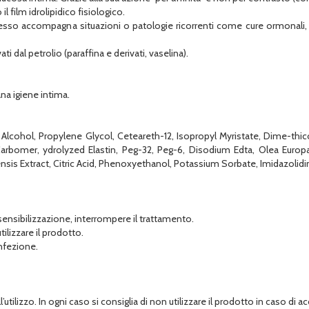
 film idrolipidico fisiologico.
esso accompagna situazioni o patologie ricorrenti come cure ormonali, m
i dal petrolio (paraffina e derivati, vaselina).
ana igiene intima.
l Alcohol, Propylene Glycol, Ceteareth-12, Isopropyl Myristate, Dime-th
arbomer, ydrolyzed Elastin, Peg-32, Peg-6, Disodium Edta, Olea Europae
is Extract, Citric Acid, Phenoxyethanol, Potassium Sorbate, Imidazolidin
ensibilizzazione, interrompere il trattamento.
ilizzare il prodotto.
onfezione.
l’utilizzo. In ogni caso si consiglia di non utilizzare il prodotto in caso di