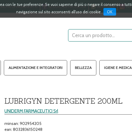
linea con le tue preferenze. Se vuoi saperne di più o negare il consenso a tutt
ALITÀ DI PAGAMENTO
SEGUICI SU FACEBOOK
WHATSAPP
INS
OK
navigazione sul sito acconsenti all'uso dei cookie .
Cerca
Prodotto
ALIMENTAZIONE E INTEGRATORI
BELLEZZA
IGIENE E MEDIC
LUBRIGYN DETERGENTE 200ML
UNIDERM FARMACEUTICI Srl
minsan: 902954205
ean: 8032836150248