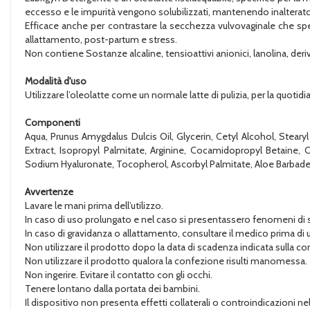
eccesso e le impurità vengono solubilizzati, mantenendo inalterato il
Efficace anche per contrastare la secchezza vulvovaginale che sp
allattamento, post-partum e stress.
Non contiene Sostanze alcaline, tensioattivi anionici, lanolina, derivat
Modalità d'uso
Utilizzare l’oleolatte come un normale latte di pulizia, per la quotidi
Componenti
Aqua, Prunus Amygdalus Dulcis Oil, Glycerin, Cetyl Alcohol, Steary
Extract, Isopropyl Palmitate, Arginine, Cocamidopropyl Betaine, C
Sodium Hyaluronate, Tocopherol, Ascorbyl Palmitate, Aloe Barbadens
Avvertenze
Lavare le mani prima dell’utilizzo.
In caso di uso prolungato e nel caso si presentassero fenomeni di s
In caso di gravidanza o allattamento, consultare il medico prima di ut
Non utilizzare il prodotto dopo la data di scadenza indicata sulla c
Non utilizzare il prodotto qualora la confezione risulti manomessa.
Non ingerire. Evitare il contatto con gli occhi.
Tenere lontano dalla portata dei bambini.
Il dispositivo non presenta effetti collaterali o controindicazioni nel