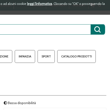
i o ad alcuni cookie
leggi l'informativa
. Cliccando su "OK" o proseguendo la
ARTICOLI
0
ACCEDI
REGISTRATI
WISHLIST
TAGRAM
INSERITI
Cerca 
AZIONE
INFANZIA
SPORT
CATALOGO PRODOTTI
Bassa disponibilità