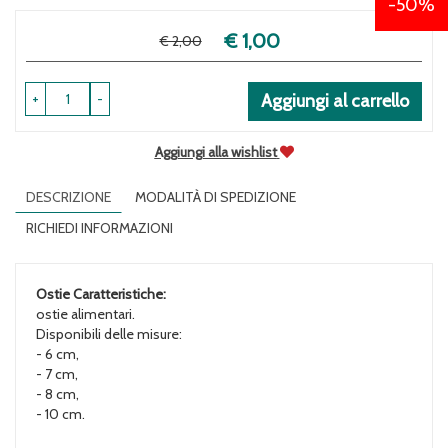
50%
€ 1,00
Prezzo
€ 2,00
Sconto
scontato
del
+
-
Aggiungi al carrello
Aggiungi alla wishlist
DESCRIZIONE
MODALITÀ DI SPEDIZIONE
RICHIEDI INFORMAZIONI
Ostie
Caratteristiche:
ostie alimentari.
Disponibili delle misure:
- 6 cm,
- 7 cm,
- 8 cm,
- 10 cm.