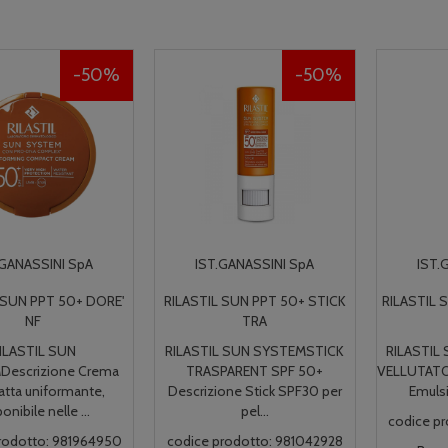
50%
50%
IST.GANASSINI SpA
IST.GANASSINI SpA
RILASTIL SUN PPT 50+ STICK
RILASTIL SUN PPT LATTE VELL
TRA
30
RILASTIL SUN SYSTEMSTICK
RILASTIL SUN SYSTEMLATTE
TRASPARENT SPF 50+
VELLUTATO SPF 30 Descrizione
Descrizione Stick SPF30 per
Emulsione fluida dall...
pel...
codice prodotto: 981042967
codice prodotto: 981042928