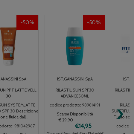
50%
50%
IST.GANASSINI SpA
IST.GANASSINI SpA
RILASTIL SUN SPF30
RILASTIL SUN SPF50 WATER
ADVANCE50ML
SUPER
›
codice prodotto: 989814191
RILASTIL SUN SYSTEM
SUPERFLUID SPF50Descrizione
Scarsa Disponibilità
Fluido solare viso. Protezion...
€ 29,90
€14,95
codice prodotto: 951331519
*Il prezzo più basso degli ultimo 30 giorni è €