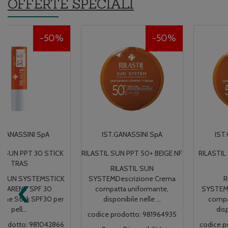
OFFERTE SPECIALI
50%
50%
IST.GANASSINI SpA
IST.GANASSINI SpA
RILASTIL SUN PPT 50+ BEIGE NF
RILASTIL SUN PPT 50+ DORE'
NF
RILASTIL SUN
‹
SYSTEMDescrizione Crema
RILASTIL SUN
compatta uniformante,
SYSTEMDescrizione Crema
disponibile nelle ...
compatta uniformante,
disponibile nelle ...
codice prodotto: 981964935
codice prodotto: 981964950