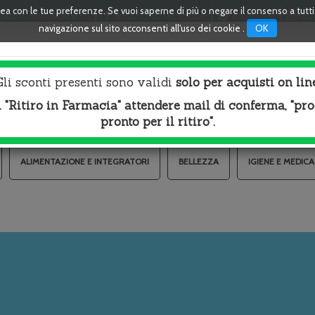
linea con le tue preferenze. Se vuoi saperne di più o negare il consenso a tutt
ALITÀ DI PAGAMENTO
SEGUICI SU FACEBOOK
WHATSAPP
INS
OK
navigazione sul sito acconsenti all'uso dei cookie .
Cerca
Gli sconti presenti sono validi
solo per acquisti on lin
Prodotto
l "Ritiro in Farmacia" attendere mail di conferma, "pr
pronto per il ritiro".
ALIMENTAZIONE E INTEGRATORI
BELLEZZA
IGIENE E MEDIC