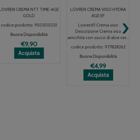
LOVREN CREMA VISO HYDRA
LOVREN LB1 LIPSTICK BOOST
›
AGE EF
NUDE
LovrenV1 Crema viso
codice prodotto: 989241157
Descrizione Crema viso
Buona Disponibilità
arricchita con succo di aloe ver...
€6,99
codice prodotto: 977828262
LOVREN
LOVREN
ni
Acquista L
Acquista L
Informazio
Acquista
Buona Disponibilità
N
LB1
LB1
su LOVREN
LIPSTICK
LIPSTICK
LB1
€4,99
BOOST
BOOST
LIPSTICK
Acquista LOVREN
Acquista LOVREN
Informazioni
Acquista
NUDE al
NUDE alla
BOOST
CREMA
CREMA
su LOVREN
carrello
wishlist
NUDE
VISO
VISO
CREMA
HYDRA
HYDRA
VISO
AGE
AGE
HYDRA
EF al
EF alla
AGE
carrello
wishlist
EF