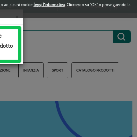
i o ad alcuni cookie
leggi l'informativa
. Cliccando su "OK" o proseguendo la
ARTICOLI
0
ACCEDI
REGISTRATI
WISHLIST
TAGRAM
INSERITI
×
e
.
Cerca 
odotto
AZIONE
INFANZIA
SPORT
CATALOGO PRODOTTI