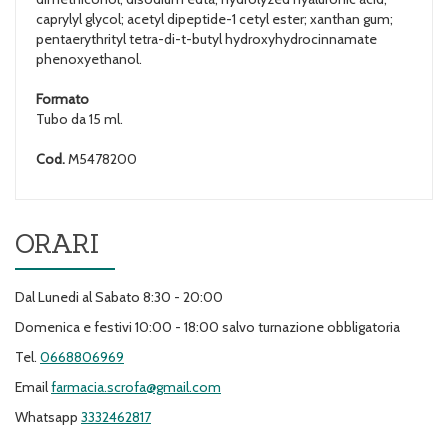
caprylyl glycol; acetyl dipeptide-1 cetyl ester; xanthan gum;
pentaerythrityl tetra-di-t-butyl hydroxyhydrocinnamate
phenoxyethanol.
Formato
Tubo da 15 ml.
Cod.
M5478200
ORARI
Dal Lunedi al Sabato 8:30 - 20:00
Domenica e festivi 10:00 - 18:00 salvo turnazione obbligatoria
Tel.
0668806969
Email
farmacia.scrofa@gmail.com
Whatsapp
3332462817