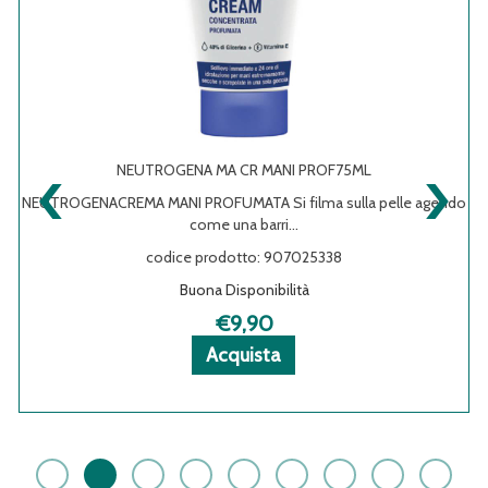
‹
›
NEUTROGENA MA CR MANI PROF75ML
NEUTROGENACREMA MANI PROFUMATA Si filma sulla pelle agendo
come una barri...
codice prodotto: 907025338
Buona Disponibilità
€9,90
Acquista NEUTROGENA
Acquista NEUTROGENA
Informazioni
Acquista
MA
MA
su NEUTROGENA
CR
CR
MA
MANI
MANI
CR
PROF75ML al
PROF75ML alla
MANI
carrello
wishlist
PROF75ML