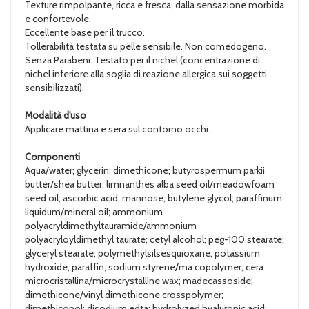
Texture rimpolpante, ricca e fresca, dalla sensazione morbida
e confortevole.
Eccellente base per il trucco.
Tollerabilità testata su pelle sensibile. Non comedogeno.
Senza Parabeni. Testato per il nichel (concentrazione di
nichel inferiore alla soglia di reazione allergica sui soggetti
sensibilizzati).
Modalità d'uso
Applicare mattina e sera sul contorno occhi.
Componenti
Aqua/water; glycerin; dimethicone; butyrospermum parkii
butter/shea butter; limnanthes alba seed oil/meadowfoam
seed oil; ascorbic acid; mannose; butylene glycol; paraffinum
liquidum/mineral oil; ammonium
polyacryldimethyltauramide/ammonium
polyacryloyldimethyl taurate; cetyl alcohol; peg-100 stearate;
glyceryl stearate; polymethylsilsesquioxane; potassium
hydroxide; paraffin; sodium styrene/ma copolymer; cera
microcristallina/microcrystalline wax; madecassoside;
dimethicone/vinyl dimethicone crosspolymer;
dimethiconol; disodium edta; hydrolyzed hyaluronic acid;