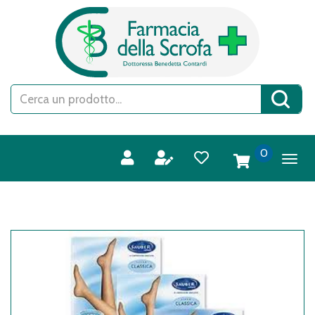
Passa
FARMACIA
al
DELLA
contenuto
SCROFA
principale
S.A.S.
Cerca
Cerca 
Prodotto
prodotti
0
inseriti