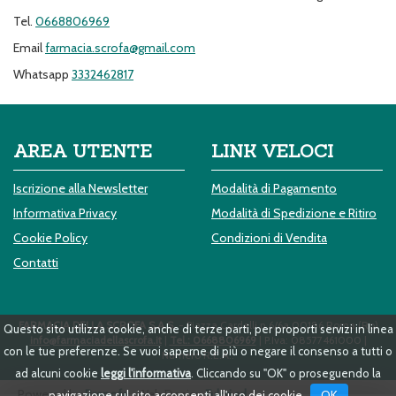
Tel.
0668806969
Email
farmacia.scrofa@gmail.com
Whatsapp
3332462817
AREA UTENTE
LINK VELOCI
Iscrizione alla Newsletter
Modalità di Pagamento
Informativa Privacy
Modalità di Spedizione e Ritiro
Cookie Policy
Condizioni di Vendita
Contatti
FARMACIA DELLA SCROFA S.A.S.
- Piazza Cardelli n.6/6a 00186 Roma (Ro)
Questo sito utilizza cookie, anche di terze parti, per proporti servizi in linea
info@farmaciadellascrofa.it
|
Tel.: 0668806969
| P.Iva: 08577461000 |
con le tue preferenze. Se vuoi saperne di più o negare il consenso a tutti o
Numero R.E.A.:
ad alcuni cookie
leggi l'informativa
. Cliccando su "OK" o proseguendo la
Powered by
Prenofa
Web Design
Fulcri srl
OK
navigazione sul sito acconsenti all'uso dei cookie .