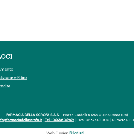
LOCI
gamento
izione e Ritiro
endita
FARMACIA DELLA SCROFA S.A.S.
- Piazza Cardelli n.6/6a 00186 Roma (Ro)
nfo@farmaciadellascrofa.it
|
Tel.: 0668806969
| P.Iva: 08577461000 | Numero R.E.A
Web Design
Fulcri srl