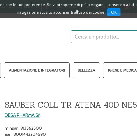
linea con le tue preferenze. Se vuoi saperne di più o negare il consenso a tutt
ALITÀ DI PAGAMENTO
SEGUICI SU FACEBOOK
WHATSAPP
INS
OK
navigazione sul sito acconsenti all'uso dei cookie .
Cerca
Prodotto
ALIMENTAZIONE E INTEGRATORI
BELLEZZA
IGIENE E MEDIC
SAUBER COLL TR ATENA 40D NE5
DESA PHARMA Srl
minsan: 913562500
ean: 8001443204590