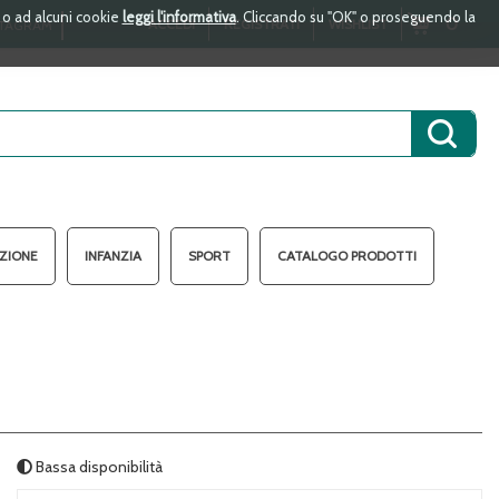
i o ad alcuni cookie
leggi l'informativa
. Cliccando su "OK" o proseguendo la
ARTICOLI
0
ACCEDI
REGISTRATI
WISHLIST
TAGRAM
INSERITI
Cerca 
AZIONE
INFANZIA
SPORT
CATALOGO PRODOTTI
Bassa disponibilità