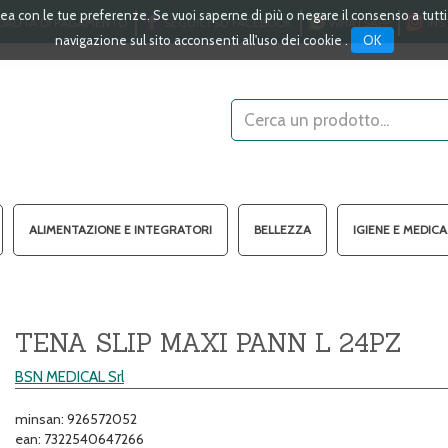
linea con le tue preferenze. Se vuoi saperne di più o negare il consenso a tutt
ALITÀ DI PAGAMENTO
SEGUICI SU FACEBOOK
WHATSAPP
INS
OK
navigazione sul sito acconsenti all'uso dei cookie .
Cerca
Prodotto
ALIMENTAZIONE E INTEGRATORI
BELLEZZA
IGIENE E MEDIC
TENA SLIP MAXI PANN L 24PZ
BSN MEDICAL Srl
minsan: 926572052
ean: 7322540647266