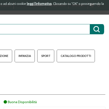
i o ad alcuni cookie
leggi l'informativa
. Cliccando su "OK" o proseguendo la
ARTICOLI
0
ACCEDI
REGISTRATI
WISHLIST
TAGRAM
INSERITI
Cerca 
AZIONE
INFANZIA
SPORT
CATALOGO PRODOTTI
Buona Disponibilità