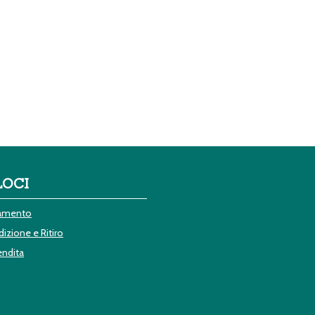
LOCI
gamento
izione e Ritiro
endita