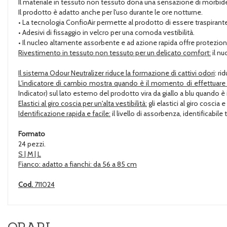
Il materiale in tessuto non tessuto dona una sensazione di morbide
Il prodotto è adatto anche per l'uso durante le ore notturne.
• La tecnologia ConfioAir permette al prodotto di essere traspirante
• Adesivi di fissaggio in velcro per una comoda vestibilità.
• Il nucleo altamente assorbente e ad azione rapida offre protezion
Rivestimento in tessuto non tessuto per un delicato comfort:
il nu
Il sistema Odour Neutralizer riduce la formazione di cattivi odori
: r
L'indicatore di cambio mostra quando è il momento di effettuare il
Indicator) sul lato esterno del prodotto vira da giallo a blu quando 
Elastici al giro coscia per un'alta vestibilità:
gli elastici al giro coscia
Identificazione rapida e facile:
il livello di assorbenza, identificabile 
Formato
24 pezzi.
S | M | L
Fianco:
adatto a fianchi: da 56 a 85 cm
Cod.
711024