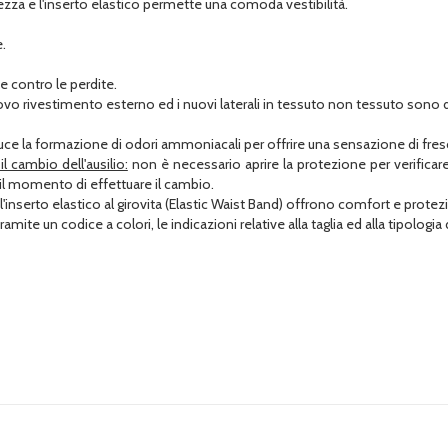
zza e l'inserto elastico permette una comoda vestibilità.
.
e contro le perdite.
ovo rivestimento esterno ed i nuovi laterali in tessuto non tessuto sono del
iduce la formazione di odori ammoniacali per offrire una sensazione di fre
 cambio dell'ausilio:
non è necessario aprire la protezione per verificare
è il momento di effettuare il cambio.
 e l'inserto elastico al girovita (Elastic Waist Band) offrono comfort e prote
tramite un codice a colori, le indicazioni relative alla taglia ed alla tipologi