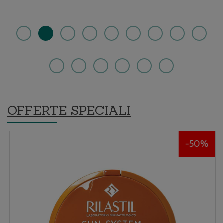
carrello
wishlist
2IN1
OFFERTE SPECIALI
50%