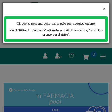
Passa
FARMACIA
al
×
DELLA
contenuto
SCROFA
principale
S.A.S.
Gli sconti presenti sono validi
solo per acquisti on line
.
Per il "Ritiro in Farmacia" attendere mail di conferma, "prodotto
Cerca
pronto per il ritiro".
Cerca 
Prodotto
prodotti
0
inseriti