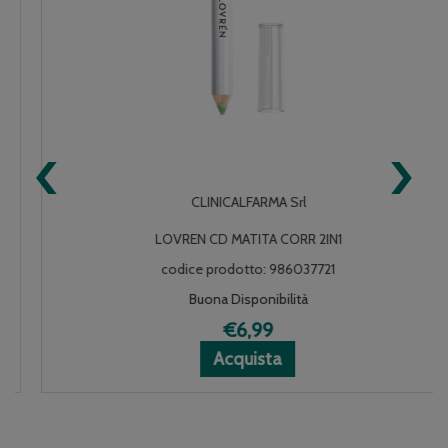
‹
›
CLINICALFARMA Srl
LOVREN CD MATITA CORR 2IN1
codice prodotto: 986037721
Buona Disponibilità
€6,99
Acquista LOVREN
Acquista LOVREN
Informazioni
Acquista
CD
CD
su LOVREN
MATITA
MATITA
CD
CORR
CORR
MATITA
2IN1 al
2IN1 alla
CORR