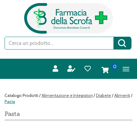
Passa
FARMACIA
al
DELLA
contenuto
SCROFA
principale
S.A.S.
Cerca
Cerca 
Prodotto
prodotti
0
inseriti
Catalogo Prodotti /
Alimentazione e Integratori
/
Diabete
/
Alimenti
/
Pasta
Pasta