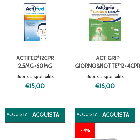
ACTIFED*12CPR
ACTIGRIP
2,5MG+60MG
GIORNO&NOTTE*12+4CP
Buona Disponibilità
Buona Disponibilità
€15,00
€16,00
ACQUISTA ACTIFED*12CPR
ACQ
ACQUISTA
ACQUISTA
2,5MG+60MG AL
GI
CARRELLO
CA
4%