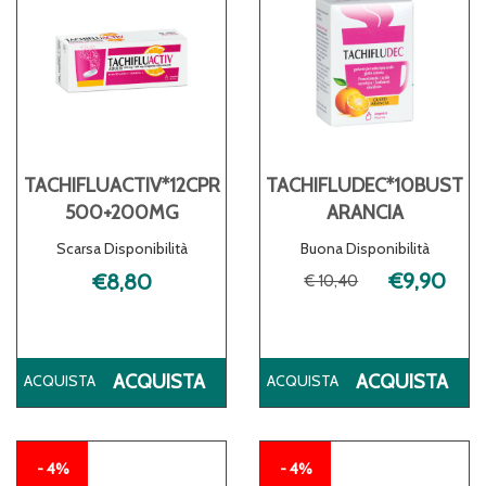
TACHIFLUACTIV*12CPR
TACHIFLUDEC*10BUST
500+200MG
ARANCIA
Scarsa Disponibilità
Buona Disponibilità
€9,90
€8,80
€ 10,40
ACQUISTA TACHIFLUACTIV*12CPR
AC
ACQUISTA
ACQUISTA
500+200MG AL
ARA
CARRELLO
CA
4%
4%