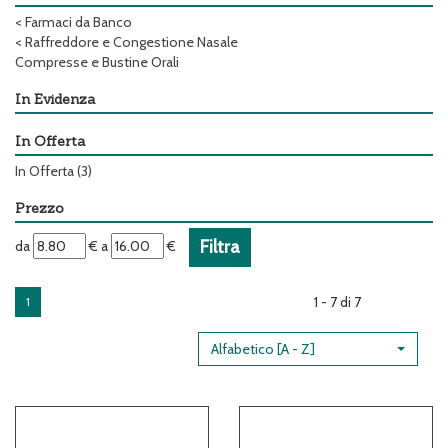
<
Farmaci da Banco
<
Raffreddore e Congestione Nasale
Compresse e Bustine Orali
In Evidenza
In Offerta
In Offerta
(3)
Prezzo
filtra
filtra
da
€
a
€
da
a
1 - 7 di 7
1
Alfabetico [A - Z]