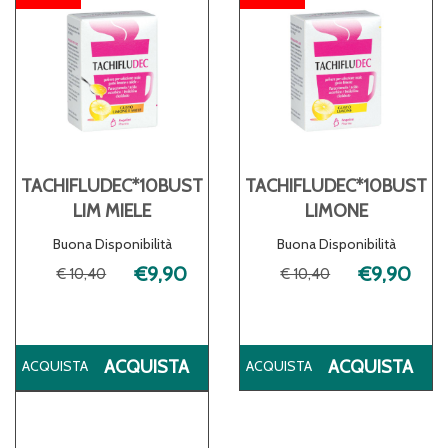
TACHIFLUDEC*10BUST
TACHIFLUDEC*10BUST
LIM MIELE
LIMONE
Buona Disponibilità
Buona Disponibilità
€9,90
€9,90
€ 10,40
€ 10,40
ACQUISTA TACHIFLUDEC*10BUST
AC
ACQUISTA
ACQUISTA
LIM
LIM
MIELE AL
CA
CARRELLO