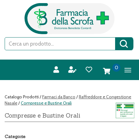
Passa
FARMACIA
al
DELLA
contenuto
SCROFA
principale
S.A.S.
Cerca
Cerca 
Prodotto
prodotti
0
inseriti
Catalogo Prodotti /
Farmaci da Banco
/
Raffreddore e Congestione
Nasale
/
Compresse e Bustine Orali
Compresse e Bustine Orali
Categorie