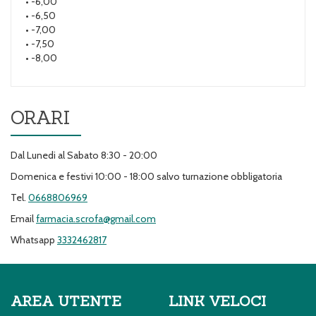
• -6,00
• -6,50
• -7,00
• -7,50
• -8,00
ORARI
Dal Lunedi al Sabato 8:30 - 20:00
Domenica e festivi 10:00 - 18:00 salvo turnazione obbligatoria
Tel.
0668806969
Email
farmacia.scrofa@gmail.com
Whatsapp
3332462817
AREA UTENTE
LINK VELOCI