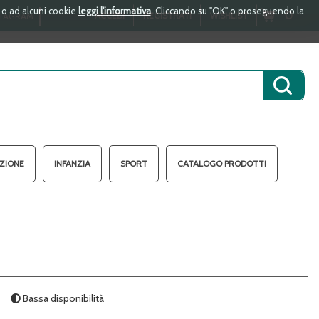
i o ad alcuni cookie
leggi l'informativa
. Cliccando su "OK" o proseguendo la
ARTICOLI
0
ACCEDI
REGISTRATI
WISHLIST
TAGRAM
INSERITI
Cerca 
AZIONE
INFANZIA
SPORT
CATALOGO PRODOTTI
Bassa disponibilità