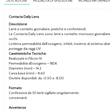
DESCRIZIONE
MODALITÀ DI SPEDIZIONE
RICHIEDI INFORMAZI
Contacta Daily Lens
Descrizione
Lenti a contatto giornaliere, pratiche e confortevoli.
Le Contacta Daily Lens sono lenti a contatto monouso giornaliere
occhi.
L’ottima permeabilità dell’ossigeno, infatti, insieme al sistema idr
protegge dai raggi UV.
Caratteristiche Tecniche:
Realizzate in Filicon IV
Permeabilità all’ossigeno – 18DK
Diametro (mm) – 14,2
Curva base (mm) – 8,60
Diottrie disponibili: da -0,50 a -8,00
Formato
Confezione da 30 lenti sigillate singolarmente.
conservanti.
Avvertenze