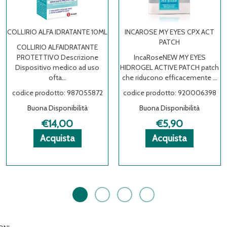
NTE 10ML
INCAROSE MY EYES CPX ACT
CERAMOL OFTA REPAI
PATCH
ATANTE
CeramolOFTA REP
izione
IncaRoseNEW MY EYES
Descrizione Soluz
 ad uso
HIDROGEL ACTIVE PATCH patch
oftalmica allo 0,4% d
che riducono efficacemente ...
ialuro...
7055872
codice prodotto: 920006398
codice prodotto: 987
ità
Buona Disponibilità
Buona Disponibili
€5,90
€15,50
Acquista COLLIRIO
Acquista COLLIRIO
Informazioni
Acquista INCAROSE
Acquista INCAROSE
Informazioni
Acquista
Acquista
ALFA
ALFA
su COLLIRIO
MY
MY
su INCAROSE
IDRATANTE
IDRATANTE
ALFA
EYES
EYES
MY
10ML al
10ML alla
IDRATANTE
CPX
CPX
EYES
carrello
wishlist
10ML
ACT
ACT
CPX
PATCH al
PATCH alla
ACT
carrello
wishlist
PATCH