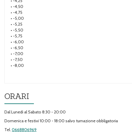
• -4,25
• -4,50
• -4,75
• -5,00
• -5,25
• -5,50
• -5,75
• -6,00
• -6,50
• -7,00
• -7,50
• -8,00
ORARI
Dal Lunedi al Sabato 8:30 - 20:00
Domenica e festivi 10:00 - 18:00 salvo turnazione obbligatoria
Tel.
0668806969