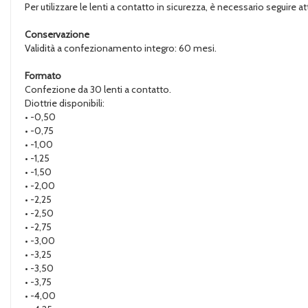
Per utilizzare le lenti a contatto in sicurezza, è necessario seguire
Conservazione
Validità a confezionamento integro: 60 mesi.
Formato
Confezione da 30 lenti a contatto.
Diottrie disponibili:
• -0,50
• -0,75
• -1,00
• -1,25
• -1,50
• -2,00
• -2,25
• -2,50
• -2,75
• -3,00
• -3,25
• -3,50
• -3,75
• -4,00