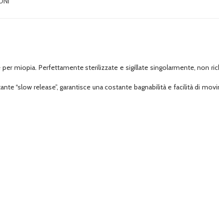
ONI
 per miopia. Perfettamente sterilizzate e sigillate singolarmente, non
atante “slow release”, garantisce una costante bagnabilità e facilità di mov