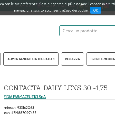
linea con le tue preferenze. Se vuoi saperne di più o negare il consenso a tutt
ALITÀ DI PAGAMENTO
SEGUICI SU FACEBOOK
WHATSAPP
INS
OK
navigazione sul sito acconsenti all'uso dei cookie .
Cerca
Prodotto
ALIMENTAZIONE E INTEGRATORI
BELLEZZA
IGIENE E MEDIC
CONTACTA DAILY LENS 30 -1,75
FIDIA FARMACEUTICI SpA
minsan: 933162063
ean: 4719887097435