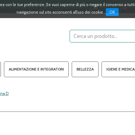
linea con le tue preferenze. Se vuoi saperne di più o negare il consenso a tutt
ALITÀ DI PAGAMENTO
SEGUICI SU FACEBOOK
WHATSAPP
INS
OK
navigazione sul sito acconsenti all'uso dei cookie .
Cerca
Prodotto
ALIMENTAZIONE E INTEGRATORI
BELLEZZA
IGIENE E MEDIC
ina D