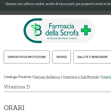
Passa
Questo sito utilizza cookie, anche di terze parti, per proporti servizi in 
ISCRIZIONE ALLA NEWSLETTER
MODALITÀ DI SPEDIZIONE E RITIRO
MOD
al
contenuto
principale
FARMACIA
DELLA
SCROFA
S.A.S.
DISPOSITIVI DI PROTEZIONE
SERVIZI
SALUTE E BENESSERE
Catalogo Prodotti /
Farmaci da Banco
/
Vitamine e Sali Minerali
/
Vitam
Vitamina D
ORARI