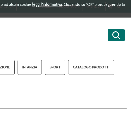
i o ad alcuni cookie
leggi l'informativa
. Cliccando su "OK" o proseguendo la
ARTICOLI
0
ACCEDI
REGISTRATI
WISHLIST
TAGRAM
INSERITI
Cerca 
AZIONE
INFANZIA
SPORT
CATALOGO PRODOTTI