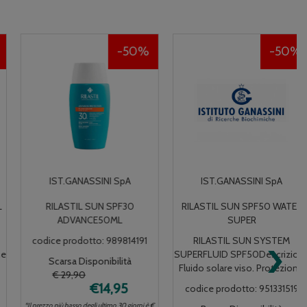
50%
50%
IST.GANASSINI SpA
IST.GANASSINI SpA
RILASTIL SUN SPF30
RILASTIL SUN SPF50 WATER
ADVANCE50ML
SUPER
›
codice prodotto: 989814191
RILASTIL SUN SYSTEM
SUPERFLUID SPF50Descrizione
Scarsa Disponibilità
Fluido solare viso. Protezion...
€ 29,90
€14,95
codice prodotto: 951331519
*Il prezzo più basso degli ultimo 30 giorni è €