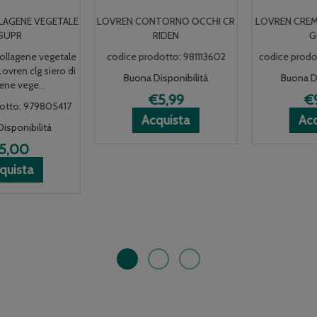
LOVREN CONTORNO OCCHI CR
LOVREN CREMA NTT TIME-AGE
RIDEN
GOLD
codice prodotto: 981113602
codice prodotto: 950305021
Buona Disponibilità
Buona Disponibilità
€5,99
€9,90
Acquista LOVREN
Acquista LOVREN
Informazioni
Acquista 
Acquista 
Informazio
Acquista
Acquista
CONTORNO
CONTORNO
su LOVREN
CREMA
CREMA
su LOVRE
OCCHI
OCCHI
CONTORNO
NTT
NTT
CREMA
CR
CR
OCCHI
TIME-
TIME-
NTT
 LOVREN
 LOVREN
oni
RIDEN al
RIDEN alla
CR
AGE
AGE
TIME-
NE
NE
N
carrello
wishlist
RIDEN
GOLD al
GOLD alla
AGE
E
E
NE
carrello
wishlist
GOLD
E