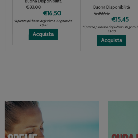
Buona Disponibilità
€ 33,00
Buona Disponibilità
€16,50
€ 30,90
€15,45
*Il prezzo più basso degli ultimo 30 giorni è €
33,00
*Il prezzo più basso degli ultimo 30 giorni è €
33,00
Acquista RILASTIL
Acquista RILASTIL
Informazioni
Acquista
 RILASTIL
 RILASTIL
ioni
SUN
SUN
su RILASTIL
Acquista 
Acquista 
Informazi
Acquista
TIL
PPT
PPT
SUN
SUN
SUN
su RILAST
50+
50+
PPT
PPT
PPT
SUN
BEIGE
BEIGE
50+
50+
50+
PPT
NF al
NF alla
BEIGE
DORE'
DORE'
50+
a
carrello
wishlist
NF
NF al
NF alla
DORE'
carrello
wishlist
NF