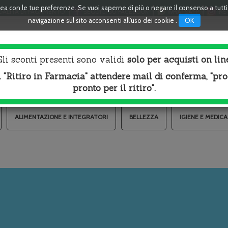
linea con le tue preferenze. Se vuoi saperne di più o negare il consenso a tutt
ALITÀ DI PAGAMENTO
SEGUICI SU FACEBOOK
WHATSAPP
INS
OK
navigazione sul sito acconsenti all'uso dei cookie .
Cerca
Gli sconti presenti sono validi
solo per acquisti on lin
Prodotto
l "Ritiro in Farmacia" attendere mail di conferma, "pr
pronto per il ritiro".
ALIMENTAZIONE E INTEGRATORI
BELLEZZA
IGIENE E MEDIC