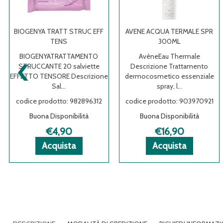
BIOGENYA TRATT STRUC EFF
AVENE ACQUA TERMALE SPR
TENS
300ML
‹
BIOGENYATRATTAMENTO
AvèneEau Thermale
STRUCCANTE 20 salviette
Descrizione Trattamento
EFFETTO TENSORE Descrizione
dermocosmetico essenziale
Sal...
spray, l...
 BIOGENYA
 BIOGENYA
ioni
codice prodotto: 982896312
codice prodotto: 903970921
ENYA
Buona Disponibilità
Buona Disponibilità
€4,90
€16,90
a
Acquista BIOGENYA
Acquista BIOGENYA
Informazioni
Acquista 
Acquista 
Informazi
Acquista
Acquista
TRATT
TRATT
su BIOGENYA
ACQUA
ACQUA
su AVENE
STRUC
STRUC
TRATT
TERMALE
TERMALE
ACQUA
EFF
EFF
STRUC
SPR
SPR
TERMALE
TENS al
TENS alla
EFF
300ML al
300ML all
SPR
carrello
wishlist
TENS
carrello
wishlist
300ML