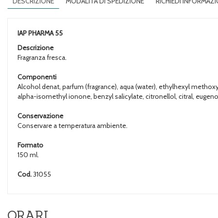
DESCRIZIONE
MODALITÀ DI SPEDIZIONE
RICHIEDI INFORMAZI
IAP PHARMA 55
Descrizione
Fragranza fresca.
Componenti
Alcohol denat, parfum (fragrance), aqua (water), ethylhexyl metho
alpha-isomethyl ionone, benzyl salicylate, citronellol, citral, eugenol,
Conservazione
Conservare a temperatura ambiente.
Formato
150 ml.
Cod.
31055
ORARI