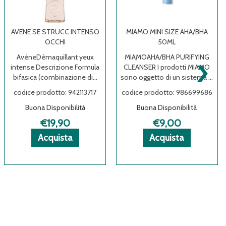
AVENE SE STRUCC INTENSO
MIAMO MINI SIZE AHA/BHA
OCCHI
50ML
›
AvèneDèmaquillant yeux
MIAMOAHA/BHA PURIFYING
intense Descrizione Formula
CLEANSER I prodotti MIAMO
bifasica (combinazione di...
sono oggetto di un sistema ...
codice prodotto: 942113717
codice prodotto: 986699686
Buona Disponibilità
Buona Disponibilità
€19,90
€9,00
MIAMO
MIAMO
ni
Acquista AVENE
Acquista AVENE
Informazioni
Acquista M
Acquista M
Informazio
Acquista
Acquista
SE
SE
su AVENE
MINI
MINI
su MIAMO
STRUCC
STRUCC
SE
SIZE
SIZE
MINI
INTENSO
INTENSO
STRUCC
AHA/BHA
AHA/BHA
SIZE
OCCHI al
OCCHI alla
INTENSO
50ML al
50ML alla
AHA/BHA
carrello
wishlist
OCCHI
carrello
wishlist
50ML