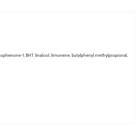
zophenone-1, BHT, linalool, limonene, butylphenyl methylpropional,