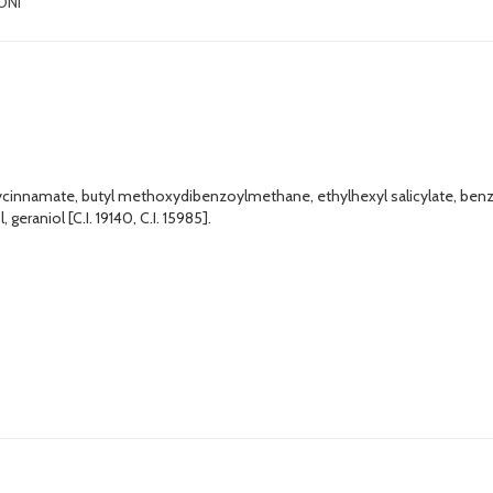
ONI
xycinnamate, butyl methoxydibenzoylmethane, ethylhexyl salicylate, ben
 geraniol [C.I. 19140, C.I. 15985].