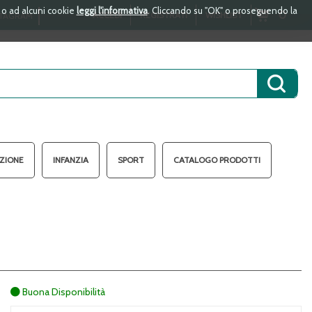
i o ad alcuni cookie
leggi l'informativa
. Cliccando su "OK" o proseguendo la
ARTICOLI
0
ACCEDI
REGISTRATI
WISHLIST
TAGRAM
INSERITI
Cerca 
AZIONE
INFANZIA
SPORT
CATALOGO PRODOTTI
Buona Disponibilità