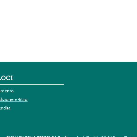
LOCI
gamento
izione e Ritiro
endita