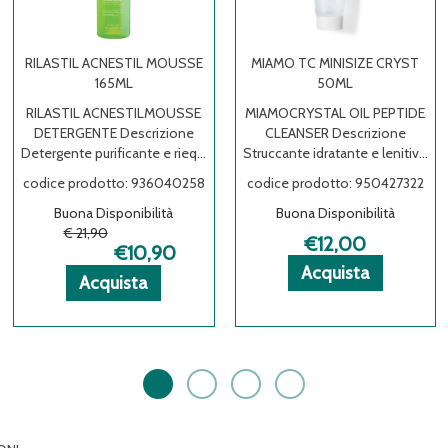
RILASTIL ACNESTIL MOUSSE
MIAMO TC MINISIZE CRYST
165ML
50ML
RILASTIL ACNESTILMOUSSE
MIAMOCRYSTAL OIL PEPTIDE
DETERGENTE Descrizione
CLEANSER Descrizione
Detergente purificante e rieq...
Struccante idratante e lenitiv...
codice prodotto: 936040258
codice prodotto: 950427322
Buona Disponibilità
Buona Disponibilità
€ 21,90
€12,00
€10,90
Acquista 
Acquista 
Informazio
Acquista
Acquista RILASTIL
Acquista RILASTIL
Informazioni
Acquista
AVENE
AVENE
oni
TC
TC
su MIAMO
ACNESTIL
ACNESTIL
su RILASTIL
MINISIZE
MINISIZE
TC
MOUSSE
MOUSSE
ACNESTIL
CRYST
CRYST
MINISIZE
165ML al
165ML alla
MOUSSE
50ML al
50ML alla
CRYST
carrello
wishlist
165ML
a
carrello
wishlist
50ML