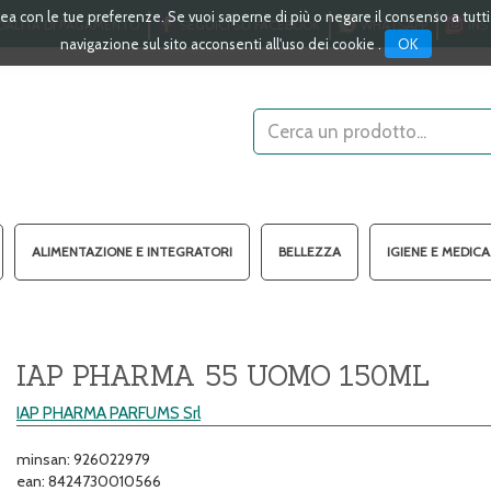
linea con le tue preferenze. Se vuoi saperne di più o negare il consenso a tutt
ALITÀ DI PAGAMENTO
SEGUICI SU FACEBOOK
WHATSAPP
INS
OK
navigazione sul sito acconsenti all'uso dei cookie .
Cerca
Prodotto
ALIMENTAZIONE E INTEGRATORI
BELLEZZA
IGIENE E MEDIC
IAP PHARMA 55 UOMO 150ML
IAP PHARMA PARFUMS Srl
minsan: 926022979
ean: 8424730010566