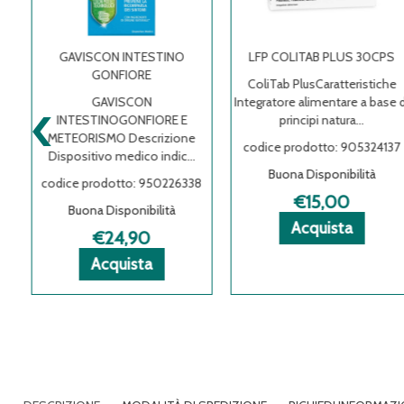
GAVISCON INTESTINO
LFP COLITAB PLUS 30CPS
GONFIORE
ColiTab PlusCaratteristiche
‹
GAVISCON
Integratore alimentare a base di
INTESTINOGONFIORE E
principi natura...
METEORISMO Descrizione
codice prodotto: 905324137
Dispositivo medico indic...
Buona Disponibilità
codice prodotto: 950226338
€15,00
Buona Disponibilità
Acquista 
Acquista 
Informazi
Acquista
€24,90
COLITAB
COLITAB
su LFP
a STOMADOL
a STOMADOL
ioni
Acquista GAVISCON
Acquista GAVISCON
Informazioni
PLUS
PLUS
COLITAB
Acquista
ONE
ONE
MADOL
INTESTINO
INTESTINO
su GAVISCON
30CPS al
30CPS all
PLUS
ONE
GONFIORE al
GONFIORE alla
INTESTINO
carrello
wishlist
30CPS
a
carrello
wishlist
GONFIORE