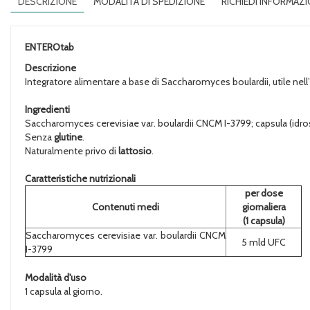
DESCRIZIONE
MODALITÀ DI SPEDIZIONE
RICHIEDI INFORMAZI
ENTEROtab
Descrizione
Integratore alimentare a base di Saccharomyces boulardii, utile nell’eq
Ingredienti
Saccharomyces cerevisiae var. boulardii CNCM I-3799; capsula (idross
Senza
glutine
.
Naturalmente privo di
lattosio
.
Caratteristiche nutrizionali
per dose
Contenuti medi
giornaliera
(1 capsula)
Saccharomyces cerevisiae var. boulardii CNCM
5 mld UFC
I-3799
Modalità d'uso
1 capsula al giorno.