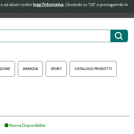
i o ad alcuni cookie
leggi l'informativa
. Cliccando su "OK" o proseguendo la
ARTICOLI
0
ACCEDI
REGISTRATI
WISHLIST
TAGRAM
INSERITI
Cerca 
AZIONE
INFANZIA
SPORT
CATALOGO PRODOTTI
Buona Disponibilità