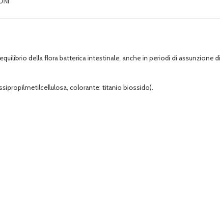
ONI
uilibrio della flora batterica intestinale, anche in periodi di assunzione di 
ipropilmetilcellulosa, colorante: titanio biossido).