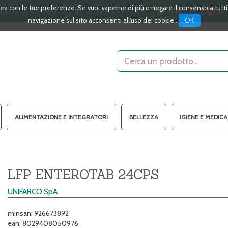
linea con le tue preferenze. Se vuoi saperne di più o negare il consenso a tutt
ALITÀ DI PAGAMENTO
SEGUICI SU FACEBOOK
WHATSAPP
INS
OK
navigazione sul sito acconsenti all'uso dei cookie .
Cerca
Prodotto
ALIMENTAZIONE E INTEGRATORI
BELLEZZA
IGIENE E MEDIC
LFP ENTEROTAB 24CPS
UNIFARCO SpA
minsan: 926673892
ean: 8029408050976