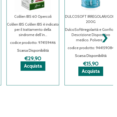
Colilen IBS 60 Opercoli
DULCOSOFT IRREGOLAR/GONF
200G
Colilen IBS Colilen IBS è indicato
›
per il trattamento della
DulcoSoftIrregolarità e Gonfiore
sindrome dell’in...
Descrizione Dispositivo
medico. Polvere ...
codice prodotto: 974159446
codice prodotto: 944159084
Scarsa Disponibilità
Scarsa Disponibilità
€29,90
€15,90
Acquista Colilen
Acquista Colilen
Informazioni
Acquista
 ENTEROGERMINA
 ENTEROGERMINA
ni
IBS
IBS
su Colilen
Acquista 
Acquista 
Informazio
Acquista
OGERMINA
60
60
IBS
IRREGOLA
IRREGOLA
su DULCO
la
Opercoli al
Opercoli alla
60
200G al
200G alla
IRREGOLA
carrello
wishlist
Opercoli
carrello
wishlist
200G