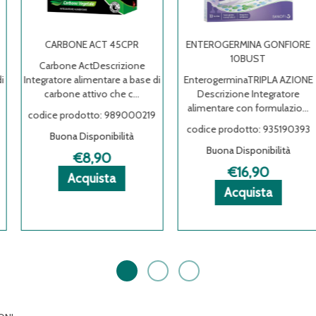
CARBONE ACT 45CPR
ENTEROGERMINA GONFIORE
10BUST
Carbone ActDescrizione
Integratore alimentare a base di
EnterogerminaTRIPLA AZIONE
carbone attivo che c...
Descrizione Integratore
alimentare con formulazio...
codice prodotto: 989000219
codice prodotto: 935190393
Buona Disponibilità
Buona Disponibilità
€8,90
€16,90
LFP
LFP
oni
Acquista CARBONE
Acquista CARBONE
Informazioni
Acquista
ACT
ACT
su CARBONE
Acquista
Acquista
Informazio
Acquista
45CPR al
45CPR alla
ACT
GONFIORE
GONFIORE
su ENTER
a
carrello
wishlist
45CPR
10BUST al
10BUST al
GONFIORE
carrello
wishlist
10BUST