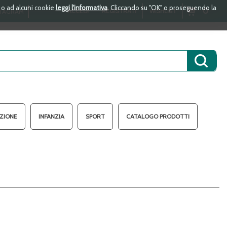
i o ad alcuni cookie
leggi l'informativa
. Cliccando su "OK" o proseguendo la
ARTICOLI
0
ACCEDI
REGISTRATI
WISHLIST
TAGRAM
INSERITI
Cerca 
AZIONE
INFANZIA
SPORT
CATALOGO PRODOTTI