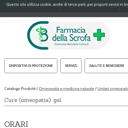
Passa
Questo sito utilizza cookie, anche di terze parti, per proporti servizi in 
ISCRIZIONE ALLA NEWSLETTER
MODALITÀ DI SPEDIZIONE E RITIRO
MOD
al
contenuto
principale
FARMACIA
DELLA
SCROFA
S.A.S.
DISPOSITIVI DI PROTEZIONE
SERVIZI
SALUTE E BENESSERE
Catalogo Prodotti /
Omeopatia e medicina naturale
/
Unitari omeopati
Cure (omeopatia): gel
ORARI