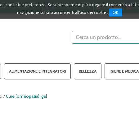
linea con le tue preferenze. Se vuoi saperne di più o negare il consenso a tutt
ALITÀ DI PAGAMENTO
SEGUICI SU FACEBOOK
WHATSAPP
INS
OK
navigazione sul sito acconsenti all'uso dei cookie .
Cerca
Prodotto
ALIMENTAZIONE E INTEGRATORI
BELLEZZA
IGIENE E MEDIC
ci
/
Cure (omeopatia): gel